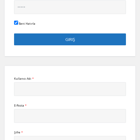
Beni Hatırla
Kullanıcı Adı
*
E-Posta
*
Şifre
*