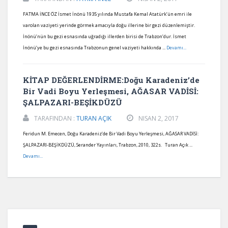
FATMA İNCE ÖZ İsmet İnönü 1935 yılında Mustafa Kemal Atatürk’ün emri ile
varolan vaziyeti yerinde görmek amacıyla doğu illerine bir gezi düzenlemiştir.
İnönü’nün bu gezi esnasında uğradığı illerden birisi de Trabzon’dur. İsmet
İnönü’ye bu gezi esnasında Trabzonun genel vaziyeti hakkında ...
Devamı...
KİTAP DEĞERLENDİRME:Doğu Karadeniz’de
Bir Vadi Boyu Yerleşmesi, AĞASAR VADİSİ:
ŞALPAZARI-BEŞİKDÜZÜ
TARAFINDAN :
TURAN AÇIK
NISAN 2, 2017
Feridun M. Emecen, Doğu Karadeniz’de Bir Vadi Boyu Yerleşmesi, AĞASAR VADİSİ:
ŞALPAZARI-BEŞİKDÜZÜ, Serander Yayınları, Trabzon, 2010, 322s. Turan Açık ...
Devamı...