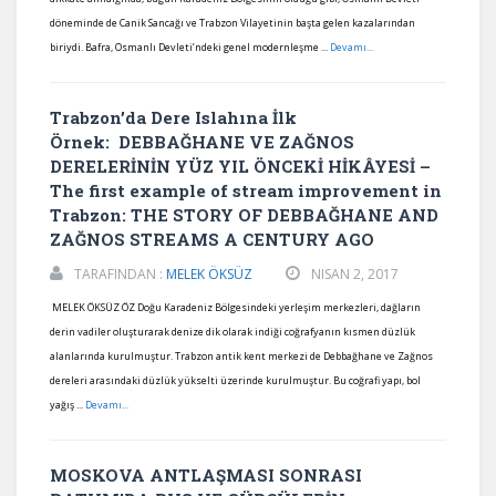
döneminde de Canik Sancağı ve Trabzon Vilayetinin başta gelen kazalarından
biriydi. Bafra, Osmanlı Devleti’ndeki genel modernleşme ...
Devamı...
Trabzon’da Dere Islahına İlk
Örnek: DEBBAĞHANE VE ZAĞNOS
DERELERİNİN YÜZ YIL ÖNCEKİ HİKÂYESİ –
The first example of stream improvement in
Trabzon: THE STORY OF DEBBAĞHANE AND
ZAĞNOS STREAMS A CENTURY AGO
TARAFINDAN :
MELEK ÖKSÜZ
NISAN 2, 2017
MELEK ÖKSÜZ ÖZ Doğu Karadeniz Bölgesindeki yerleşim merkezleri, dağların
derin vadiler oluşturarak denize dik olarak indiği coğrafyanın kısmen düzlük
alanlarında kurulmuştur. Trabzon antik kent merkezi de Debbağhane ve Zağnos
dereleri arasındaki düzlük yükselti üzerinde kurulmuştur. Bu coğrafi yapı, bol
yağış ...
Devamı...
MOSKOVA ANTLAŞMASI SONRASI