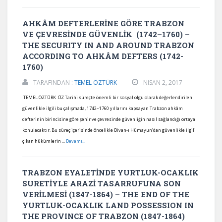
AHKÂM DEFTERLERİNE GÖRE TRABZON
VE ÇEVRESİNDE GÜVENLİK (1742–1760) –
THE SECURITY IN AND AROUND TRABZON
ACCORDING TO AHKÂM DEFTERS (1742-
1760)
TARAFINDAN :
TEMEL ÖZTÜRK
NISAN 2, 2017
TEMEL ÖZTÜRK ÖZ Tarihi süreçte önemli bir sosyal olgu olarak değerlendirilen
güvenlikle ilgili bu çalışmada, 1742–1760 yıllarını kapsayan Trabzon ahkâm
defterinin birincisine göre şehir ve çevresinde güvenliğin nasıl sağlandığı ortaya
konulacaktır. Bu süreç içerisinde öncelikle Divan-ı Hümayun’dan güvenlikle ilgili
çıkan hükümlerin ...
Devamı...
TRABZON EYALETİNDE YURTLUK-OCAKLIK
SURETİYLE ARAZİ TASARRUFUNA SON
VERİLMESİ (1847-1864) – THE END OF THE
YURTLUK-OCAKLIK LAND POSSESSION IN
THE PROVINCE OF TRABZON (1847-1864)