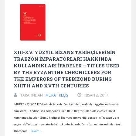
XIII-XV. YÜZYIL BİZANS TARİHÇİLERİNİN
TRABZON İMPARATORLARI HAKKINDA
KULLANDIKLARI İFADELER – TITLES USED
BY THE BYZANTINE CHRONICLERS FOR
THE EMPERORS OF TREBIZOND DURING
XIIITH AND XVTH CENTURIES
TARAFINDAN :
MURAT KEÇİŞ
NISAN 2, 2017
MURAT KEÇİŞ ÖZ 1204 yılında İstanbul’un Latinler tarafından işgalinden kısa bir
süre önce, I. Andronikos Komnenos’un (1183-1185) torunları Aleksios ve David
Komnenos, halaları Gürcü kraliçesi Thamara’nın verdiği destek ile Trabzon’u ele
geçirerek Trabzon İmparatorluğu’nu kurdu. İstanbul’un düşmesinin ardından ise I.
Theodoros ...
Devamı...