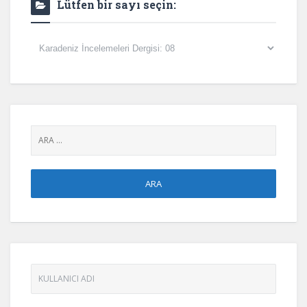
Lütfen bir sayı seçin:
Lütfen
bir
sayı
seçin: