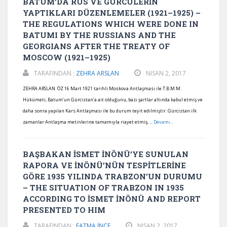
BATUM’DA RUS VE GÜRCÜLERİN
YAPTIKLARI DÜZENLEMELER (1921–1925) –
THE REGULATIONS WHICH WERE DONE IN
BATUMI BY THE RUSSIANS AND THE
GEORGIANS AFTER THE TREATY OF
MOSCOW (1921–1925)
TARAFINDAN :
ZEHRA ARSLAN
NISAN 2, 2017
ZEHRA ARSLAN ÖZ 16 Mart 1921 tarihli Moskova Antlaşması ile T.B.M.M.
Hükümeti, Batum’un Gürcistan’a ait olduğunu, bazı şartlar altında kabul etmiş ve
daha sonra yapılan Kars Antlaşması ile bu durum teyit edilmiştir. Gürcistan ilk
zamanlar Antlaşma metinlerine tamamıyla riayet etmiş, ...
Devamı...
BAŞBAKAN İSMET İNÖNÜ’YE SUNULAN
RAPORA VE İNÖNÜ’NÜN TESPİTLERİNE
GÖRE 1935 YILINDA TRABZON’UN DURUMU
– THE SITUATION OF TRABZON IN 1935
ACCORDING TO İSMET İNÖNÜ AND REPORT
PRESENTED TO HIM
TARAFINDAN :
FATMA İNCE
NISAN 2, 2017