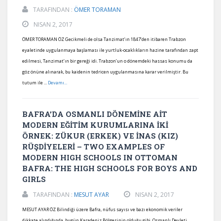
TARAFINDAN :
ÖMER TORAMAN
NISAN 2, 2017
ÖMER TORAMAN ÖZ Gecikmeli de olsa Tanzimat’ın 1847’den itibaren Trabzon
eyaletinde uygulanmaya başlaması ile yurtluk-ocaklıkların hazine tarafından zapt
edilmesi, Tanzimat’ın bir gereği idi. Trabzon’un o dönemdeki hassas konumu da
göz önüne alınarak, bu kaidenin tedricen uygulanmasına karar verilmiştir. Bu
tutum ile ...
Devamı...
BAFRA’DA OSMANLI DÖNEMİNE AİT
MODERN EĞİTİM KURUMLARINA İKİ
ÖRNEK: ZÜKUR (ERKEK) VE İNAS (KIZ)
RÜŞDİYELERİ – TWO EXAMPLES OF
MODERN HIGH SCHOOLS IN OTTOMAN
BAFRA: THE HIGH SCHOOLS FOR BOYS AND
GIRLS
TARAFINDAN :
MESUT AYAR
NISAN 2, 2017
MESUT AYAR ÖZ Bilindiği üzere Bafra, nüfus sayısı ve bazı ekonomik veriler
dikkate alındığında, bugün Karadeniz Bölgesinin olduğu gibi, Osmanlı Devleti