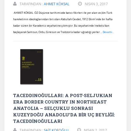
TARAFINDAN :
AHMET KÖKSAL
NISAN 3, 2017
AHMET KÖKSAL ÖZ Düşünce tarihimizde batıcı fikirleri ile yer alan ve Jön-Türk
hareketinin ideologlarından biri olan Abdullah Cevdet, 1912 Ekim’inde bir hafta
kadar süren bir Karadeniz seyahatine çıkmıştır. Bu seyahatinde İnebolu’dan
başlayarak Samsun, Ordu, Giresun ve Trabzon’a kadar uğradığı yerler ...
Devamı...
TACEDDINOĞULLARI: A POST-SELJUKIAN
ERA BORDER COUNTRY IN NORTHEAST
ANATOLIA – SELÇUKLU SONRASI
KUZEYDOĞU ANADOLU’DA BİR UÇ BEYLİĞİ:
TACEDDİNOĞULLARI
TARAFINDAN :
SAİT KOFOĞLU
NISAN 2, 2017