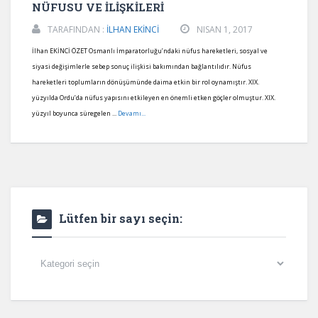
NÜFUSU VE İLİŞKİLERİ
TARAFINDAN :
İLHAN EKİNCİ
NISAN 1, 2017
İlhan EKİNCİ ÖZET Osmanlı İmparatorluğu’ndaki nüfus hareketleri, sosyal ve
siyasi değişimlerle sebep sonuç ilişkisi bakımından bağlantılıdır. Nüfus
hareketleri toplumların dönüşümünde daima etkin bir rol oynamıştır. XIX.
yüzyılda Ordu’da nüfus yapısını etkileyen en önemli etken göçler olmuştur. XIX.
yüzyıl boyunca süregelen ...
Devamı...
Lütfen bir sayı seçin:
Lütfen
bir
sayı
seçin: