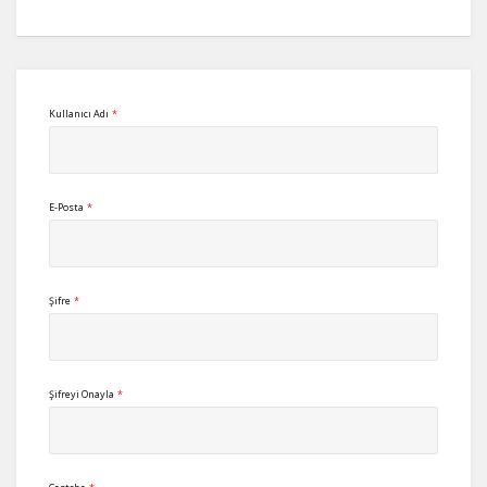
Kullanıcı Adı
*
E-Posta
*
Şifre
*
Şifreyi Onayla
*