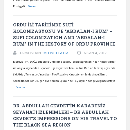
Rus işgali ...
Devamı...
ORDU İLİ TARİHİNDE SUFİ
KOLONİZASYONU VE “ABDALAN-I RÛM” –
SUFI COLONIZATION AND “ABDALAN-I
RUM” IN THE HISTORY OF ORDU PROVINCE
TARAFINDAN :
MEHMET FATSA
NISAN 4, 2017
MEHMET FATSA ÖZ Bugünkü Ordu iline tekabül eden coğrafyanın tarihinde “Abdal”
imlasıyla kaydedilen üç önemli şahsiyet söz konusudur. Bunlar Kabataş ilçesinde
Şid Abdal, Turnasuyu’nde Şeyh Piro/Abdal ve Karacaömer Beldesi’nde Sâmit
Abdal’dır. Söz konusu şahsiyetlerden üçünün de 14.yüzyılın son çeyreğinde ortaya
...
Devamı...
DR. ABDULLAH CEVDET’İN KARADENİZ
SEYAHATİ İZLENİMLERİ – DR.ABDULLAH
CEVDET’S IMPRESSIONS ON HIS TRAVEL TO
THE BLACK SEA REGION