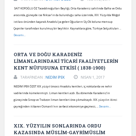
SAİT KOFOĞLU ÖZ Taceddinoğulları Beyliği, Orta Karadeniz sahilinde Bafra ve Ordu
arasında, güneyde ise Niksar’ın da bulunduğu saha üzerinde, XIII. Yüzyılda Moğol
istilası önünden kaçarak Anadolu’ya gelen Oğuzların Üç-Ok koluna mensup
Çepniler tarafından kurulmuş bir beyliktir. Kaynaklara göre, Türkiye Selçukluları ...
Devamı...
ORTA VE DOĞU KARADENİZ
LİMANLARINDAKİ TİCARİ FAALİYETLERİN
KENT NÜFUSUNA ETKİSİ ( 1838-1900)
TARAFINDAN :
NEDİM İPEK
NISAN 1, 2017
NEDİM İPEK ÖZET XIX. yüzyıl öncesi Anadolu kentleri, iç noktalarda ve nehir
vadilerinde kümelenmişti. Liman kentleri azdı. Bu dönemde Karadeniz’in
güneyinde Sinop ve Trabzon liman kentleri öne çıkmaktaydı. XIX. yüzyılın ikinci
çeyreğinden itibaren Osmanlı’nın serbest ekonomiye geçmesi, ...
Devamı...
XIX. YÜZYILIN SONLARINDA ORDU
KAZASINDA MÜSLİM-GAYRİMÜSLİM