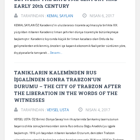
EARLY 20th CENTURY
TARAFINDAN :
KEMAL SAYLAN
NISAN 6, 2017
KEMAL SAYLAN ÖZ Karadeniz’in uluslararası ticarete açılmasıyla birlikte XIX.
yüzyıldan itibaren Karadeniz liman şehirleri dünya ticaretiyle bütünleşmeye
başlamıştır. Karadeniz kıyısında küçük bir liman kasabası olan Ordu da bu
gelişmelerden etkilenmiş, önceleri içe kapanık ekonomik faaliyetler sürdüren yöre,
dış piyasalarla tanışarak ...
Devamı...
TANIKLARIN KALEMİNDEN RUS
İŞGALİNDEN SONRA TRABZON’UN
DURUMU – THE CITY OF TRABZON AFTER
THE LIBERATION IN THE WORDS OF THE
WITNESSES
TARAFINDAN :
VEYSEL USTA
NISAN 4, 2017
VEYSEL USTA ÖZ Birinci Dünya Savaşı’nın ilk aylarında Sarıkamış taarruzunun
başarısızlıkla sonuçlanmasından sonra Rus ordusu Doğu Anadolu’yu işgale
başlamıştı. 1916 yılı başından itibaren karadan Erzurum, denizden Trabzon
vilayetlerine yönelik başlatılan askeri harekat sonunda 18 Nisan 1916’da Trabzon