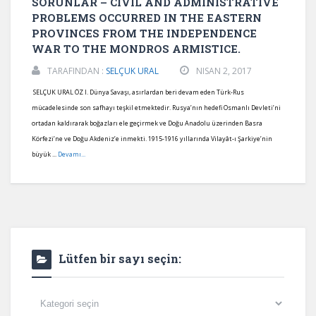
SORUNLAR – CIVIL AND ADMINISTRATIVE
PROBLEMS OCCURRED IN THE EASTERN
PROVINCES FROM THE INDEPENDENCE
WAR TO THE MONDROS ARMISTICE.
TARAFINDAN :
SELÇUK URAL
NISAN 2, 2017
SELÇUK URAL ÖZ I. Dünya Savaşı, asırlardan beri devam eden Türk-Rus
mücadelesinde son safhayı teşkil etmektedir. Rusya’nın hedefi Osmanlı Devleti’ni
ortadan kaldırarak boğazları ele geçirmek ve Doğu Anadolu üzerinden Basra
Körfezi’ne ve Doğu Akdeniz’e inmekti. 1915-1916 yıllarında Vilayât-ı Şarkiye’nin
büyük ...
Devamı...
Lütfen bir sayı seçin:
Lütfen
bir