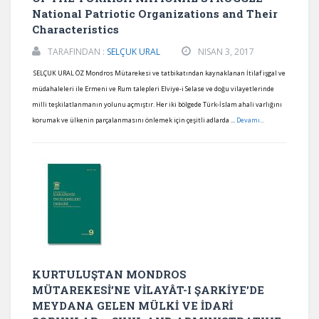
National Patriotic Organizations and Their
Characteristics
TARAFINDAN :
SELÇUK URAL
NISAN 3, 2017
SELÇUK URAL ÖZ Mondros Mütarekesi ve tatbikatından kaynaklanan İtilaf işgal ve
müdahaleleri ile Ermeni ve Rum talepleri Elviye-i Selase ve doğu vilayetlerinde
milli teşkilatlanmanın yolunu açmıştır. Her iki bölgede Türk-İslam ahali varlığını
korumak ve ülkenin parçalanmasını önlemek için çeşitli adlarda ...
Devamı...
KURTULUŞTAN MONDROS
MÜTAREKESİ’NE VİLAYÂT-I ŞARKİYE’DE
MEYDANA GELEN MÜLKİ VE İDARİ