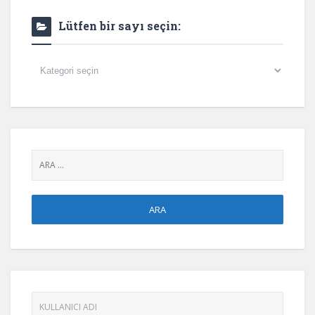
Lütfen bir sayı seçin:
Lütfen
bir
sayı
seçin: