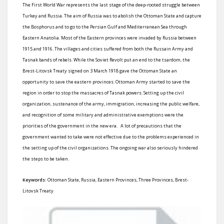
The First World War represents the last stage of the deep-rooted struggle between
Turkey and Russia. The aim of Russia was to abolish the Ottoman State and capture
the Bosphorus and to go to the Persian Gulf and Mediterranean Sea through
Eastern Anatolia. Most of the Eastern provinces were invaded by Russia between
1915 and 1916. The villages and cities suffered from both the Russain Army and
Tasnak bands of rebels. While the Soviet Revolt put an end to the tsardom, the
Brest-Litovsk Treaty signed on 3 March 1918 gave the Ottoman State an
opportunity to save the eastern provinces. Ottoman Army started to save the
region in order to stop the massacres of Tasnak powers. Setting up the civil
organization, sustenance of the army, immigration, increasing the public welfare,
and recognition of some military and administrative exemptions were the
priorities of the government in the new era. A lot of precautions that the
government wanted to take were not effective due to the problems experienced in
the setting up of the civil organizations. The ongoing war also seriously hindered
the steps to be taken.
Keywords:
Ottoman State, Russia, Eastern Provinces, Three Provinces, Brest-
Litovsk Treaty