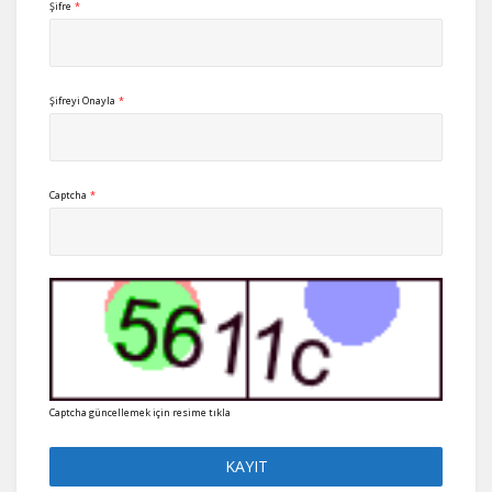
Şifre
*
Şifreyi Onayla
*
Captcha
*
Captcha güncellemek için resime tıkla