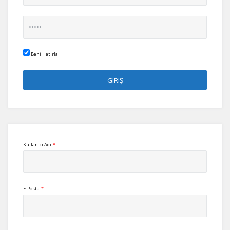
Beni Hatırla
Kullanıcı Adı
*
E-Posta
*