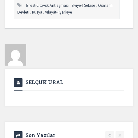
Brest-Litovsk Antlaşması
,
Elviye-I Selase
,
Osmanlı
Devleti
,
Rusya
,
Vilayât-I Şarkiye
SELÇUK URAL
Son Yazılar