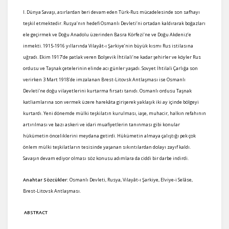
I. Dünya Savaşı, asırlardan beri devam eden Türk-Rus mücadelesinde son safhayı
teşkil etmektedir. Rusya’nın hedefi Osmanlı Devleti’ni ortadan kaldırarak boğazları
ele geçirmek ve Doğu Anadolu üzerinden Basra Körfezi’ne ve Doğu Akdeniz’e
inmekti. 1915-1916 yıllarında Vilayât-ı Şarkiye’nin büyük kısmı Rus istilasına
uğradı. Ekim 1917’de patlak veren Bolşevik İhtilali’ne kadar şehirler ve köyler Rus
ordusu ve Taşnak çetelerinin elinde acı günler yaşadı. Sovyet İhtilali Çarlığa son
verirken 3 Mart 1918’de imzalanan Brest-Litovsk Antlaşması ise Osmanlı
Devleti’ne doğu vilayetlerini kurtarma fırsatı tanıdı. Osmanlı ordusu Taşnak
katliamlarına son vermek üzere harekâta girişerek yaklaşık iki ay içinde bölgeyi
kurtardı. Yeni dönemde mülki teşkilatın kurulması, iaşe, muhacir, halkın refahının
artırılması ve bazı askeri ve idari muafiyetlerin tanınması gibi konular
hükümetin önceliklerini meydana getirdi. Hükümetin almaya çalıştığı pek çok
önlem mülki teşkilatların tesisinde yaşanan sıkıntılardan dolayı zayıf kaldı.
Savaşın devam ediyor olması söz konusu adımlara da ciddi bir darbe indirdi.
Anahtar Sözcükler:
Osmanlı Devleti, Rusya, Vilayât-ı Şarkiye, Elviye-i Selâse,
Brest-Litovsk Antlaşması.
ABSTRACT