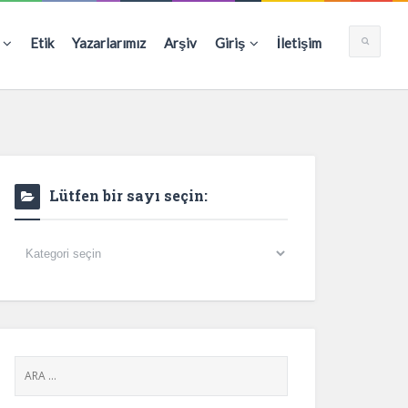
Etik
Yazarlarımız
Arşiv
Giriş
İletişim
Lütfen bir sayı seçin:
Lütfen
bir
sayı
seçin: