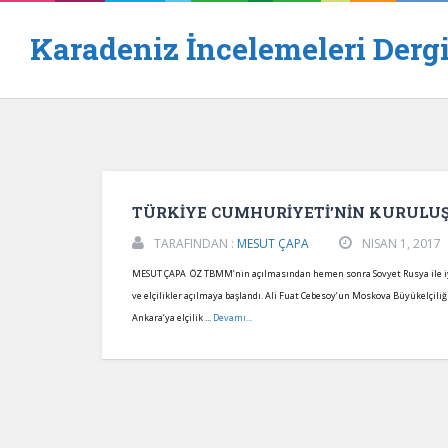
Karadeniz İncelemeleri Dergi
TÜRKİYE CUMHURİYETİ’NİN KURULU
TARAFINDAN :
MESUT ÇAPA
NISAN 1, 2017
MESUT ÇAPA ÖZ TBMM’nin açılmasından hemen sonra Sovyet Rusya ile iyi il
ve elçilikler açılmaya başlandı. Ali Fuat Cebesoy’un Moskova Büyükelçi
Ankara’ya elçilik ...
Devamı...