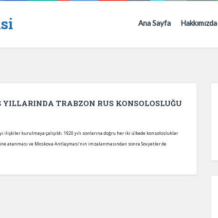
si
Ana Sayfa
Hakkımızda
Ş YILLARINDA TRABZON RUS KONSOLOSLUĞU
işkiler kurulmaya çalışıldı. 1920 yılı sonlarına doğru her iki ülkede konsolosluklar
liğine atanması ve Moskova Antlaşması’nın imzalanmasından sonra Sovyetler de