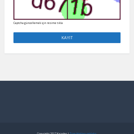
Captcha güncellemek için resime tıkla
Copyright 2017 Kainder |
Tüm Hakları saklıdır.