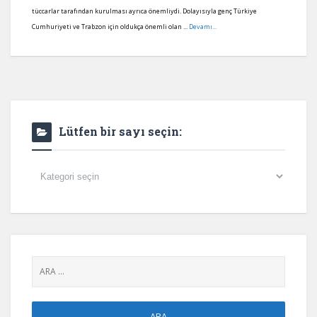
tüccarlar tarafından kurulması ayrıca önemliydi. Dolayısıyla genç Türkiye
Cumhuriyeti ve Trabzon için oldukça önemli olan ...
Devamı...
Lütfen bir sayı seçin:
Lütfen
bir
sayı
seçin: