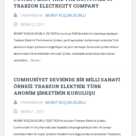
TRABZON ELECTRICITY COMPANY
TARAFINDAN :
MURAT KÜÇÜKUĞURLU
NISAN 2, 2017
MURAT KÜÇÜKUĞURLU ÖZ 1925’te kurulup 1929’de elektrik üretmeye başlayan
Trabzon Elektrik Türk Anonim Şirketi, yerli kaynakları kullanmak suretiyle Türk
parasının dışarı çıkmasını engelleyen ve yerli sermaye ile kurulan şirket olması
bakımından ilk örneklerden birisiydi. Şirket, makalede anlatılacak olan bütün
zorluklara ...
Devamı...
CUMHURİYET DEVRİNDE BİR MİLLİ SANAYİ
ÖRNEĞİ: TRABZON ELEKTRİK TÜRK
ANONİM ŞİRKETİNİN KURULUŞU
TARAFINDAN :
MURAT KÜÇÜKUĞURLU
NISAN 1, 2017
MURAT KÜÇÜKUĞURLU ÖZET 1925’te kurulan Trabzon Elektrik Şirketi,
Cumhuriyet’in ilk yıllarında özel teşebbüs eliyle gerçekleştirilen ilk sanayi
hamlelerinden birisiydi. Şirketin Anadolu’nun doğusunda ve tamamen Trabzonlu