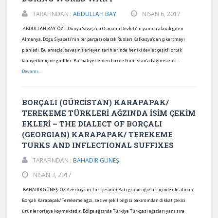
TARAFINDAN :
ABDULLAH BAY
NISAN 6, 2017
ABDULLAH BAY ÖZ I. Dünya Savaşı’na Osmanlı Devleti’ni yanına alarak giren
Almanya, Doğu Siyaseti’nin bir parçası olarak Rusları Kafkasya’dan çıkartmayı
planladı. Bu amaçla, savaşın ilerleyen tarihlerinde her iki devlet çeşitli ortak
faaliyetler içine girdiler. Bu faaliyetlerden biri de Gürcistan’a bağımsızlık ...
Devamı...
BORÇALI (GÜRCİSTAN) KARAPAPAK/
TEREKEME TÜRKLERİ AĞZINDA İSİM ÇEKİM
EKLERİ – THE DIALECT OF BORÇALI
(GEORGIAN) KARAPAPAK/ TEREKEME
TURKS AND INFLECTIONAL SUFFIXES
TARAFINDAN :
BAHADIR GÜNEŞ
NISAN 3, 2017
BAHADIR GÜNEŞ ÖZ Azerbaycan Türkçesinin Batı grubu ağızları içinde ele alınan
Borçalı Karapapak/ Terekeme ağzı, ses ve şekil bilgisi bakımından dikkat çekici
ürünler ortaya koymaktadır. Bölge ağzında Türkiye Türkçesi ağızları yanı sıra