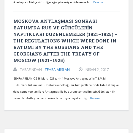
Azerbaycan Türkçesinin diğer ağız yöreleriyle birleşen ve bu ...
Devamı...
MOSKOVA ANTLAŞMASI SONRASI
BATUM’DA RUS VE GÜRCÜLERİN
YAPTIKLARI DÜZENLEMELER (1921–1925) –
THE REGULATIONS WHICH WERE DONE IN
BATUMI BY THE RUSSIANS AND THE
GEORGIANS AFTER THE TREATY OF
MOSCOW (1921–1925)
TARAFINDAN :
ZEHRA ARSLAN
NISAN 2, 2017
ZEHRA ARSLAN ÖZ 16 Mart 1921 tarihli Moskova Antlaşması ile T.B.M.M.
Hükümeti, Batum’un Gürcistan’a ait olduğunu, bazı şartlar altında kabul etmiş ve
daha sonra yapılan Kars Antlaşması ile bu durum teyit edilmiştir. Gürcistan ilk
zamanlar Antlaşma metinlerine tamamıyla riayet etmiş, ...
Devamı...