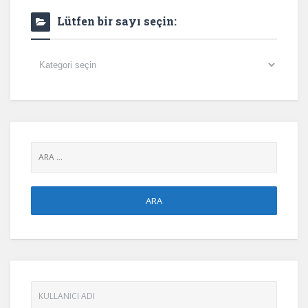
Lütfen bir sayı seçin:
Lütfen
bir
sayı
seçin: