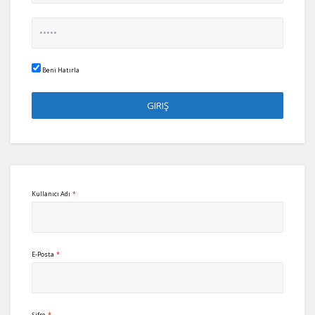
Beni Hatırla
Kullanıcı Adı
*
E-Posta
*
Şifre
*