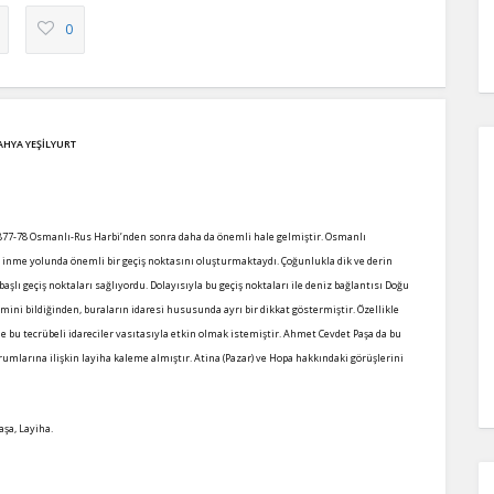
0
AHYA YEŞİLYURT
1877-78 Osmanlı-Rus Harbi’nden sonra daha da önemli hale gelmiştir. Osmanlı
e inme yolunda önemli bir geçiş noktasını oluşturmaktaydı. Çoğunlukla dik ve derin
başlı geçiş noktaları sağlıyordu. Dolayısıyla bu geçiş noktaları ile deniz bağlantısı Doğu
ini bildiğinden, buraların idaresi hususunda ayrı bir dikkat göstermiştir. Özellikle
e bu tecrübeli idareciler vasıtasıyla etkin olmak istemiştir. Ahmet Cevdet Paşa da bu
urumlarına ilişkin layiha kaleme almıştır. Atina (Pazar) ve Hopa hakkındaki görüşlerini
aşa, Layiha.