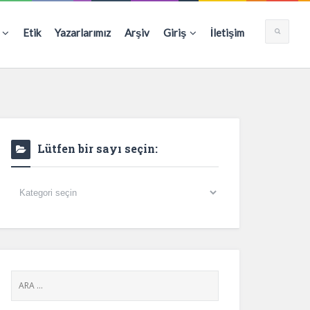
Etik
Yazarlarımız
Arşiv
Giriş
İletişim
Lütfen bir sayı seçin:
Lütfen
bir
sayı
seçin: