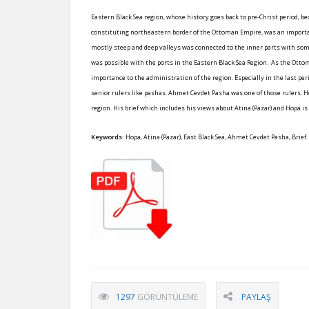
Eastern Black Sea region, whose history goes back to pre-Christ period, 
constituting northeastern border of the Ottoman Empire, was an importa
mostly steep and deep valleys was connected to the inner parts with so
was possible with the ports in the Eastern Black Sea Region. As the Otto
importance to the administration of the region. Especially in the last pe
senior rulers like pashas. Ahmet Cevdet Pasha was one of those rulers. He ev
region. His brief which includes his views about Atina (Pazar) and Hopa is
Keywords:
Hopa, Atina (Pazar), East Black Sea, Ahmet Cevdet Pasha, Brief.
1297
GÖRÜNTÜLEME
PAYLAŞ