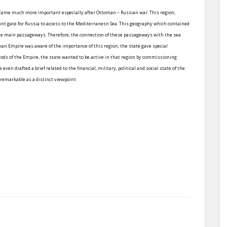
became much more important especially after Ottoman – Russian war. This region,
nt gate for Russia to access to the Mediterranesn Sea. This geography which contained
me main passageways. Therefore, the connection of these passageways with the sea
man Empire was aware of the importance of this region, the state gave special
riods of the Empire, the state wanted to be active in that region by commissioning
en drafted a brief related to the financial, military, political and social state of the
 remarkable as a distinct viewpoint.