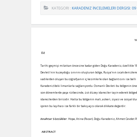
KATEGORI :
KARADENIZ İNCELEMELERI DERGISI: 09
Y
ÖZ
Tarihi geçmişi milattan öncesine kadar giden Doğu Karadeniz, özellikle 
Devleti’nin kuzeydoğu sınırını oluşturan bölge, Rusya’nın sıcak denizler
vadilerden oluşan bu coğrafyanın iç kesimlerle olan bağlantısını ise belli 
Karadeniz’deki limanlarla sağlanıyordu. Osmanlı Devleti bu bölgenin önem
son dönemlerde paşa rütbesinde, üst düzey idareciler tayin ederek bölged
idarecilerden birisidir. Hatta bu bölgenin mali, askeri, siyasi ve sosyal d
içeren bu layihası ise farklı bir bakış açısı olarak dikkate değerdir.
Anahtar Sözcükler:
Hopa, Atina (Pazar), Doğu Karadeniz, Ahmet Cevdet P
ABSTRACT