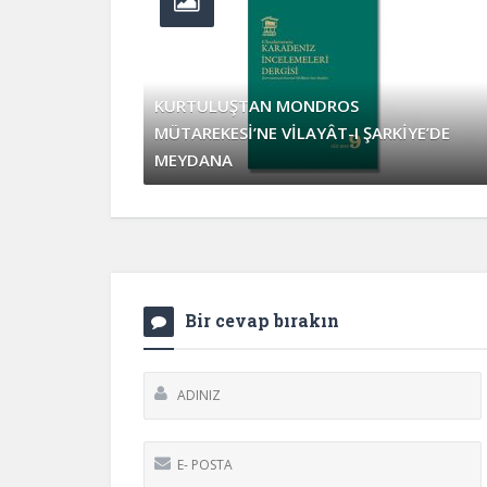
KURTULUŞTAN MONDROS
MÜTAREKESİ’NE VİLAYÂT-I ŞARKİYE’DE
MEYDANA
Nisan 2, 2017
0 Yorum
Bir cevap bırakın