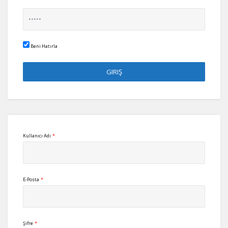
Beni Hatırla
Kullanıcı Adı
*
E-Posta
*
Şifre
*