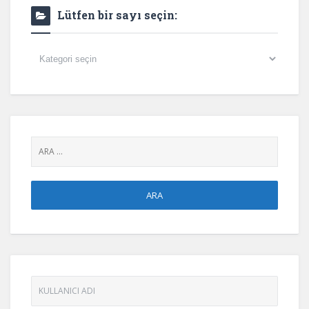
Lütfen bir sayı seçin:
Lütfen
bir
sayı
seçin: