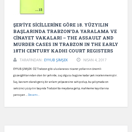
ŞER’İYE SİCİLLERİNE GÖRE 18. YÜZYILIN
BAŞLARINDA TRABZON’DA YARALAMA VE
CİNAYET VAKALARI – THE ASSAULT AND
MURDER CASES IN TRABZON IN THE EARLY
18TH CENTURY KADHI COURT REGISTERS
TARAFINDAN :
EYYUB ŞİMŞEK
NISAN 4, 2017
EYYUB ŞİMŞEK ÖZ Trabzon gibi uluslararası ticaret yollarının önemli
güzergâhlarından olan bir şehirde, suç olgusu bugüne kadar pek incelenmemiştir.
Suç, kavram olarak geniş bir anlam yelpazesine sahip olup, bu çalışmada on
sekizinci yüzyılın başında Trabzon’da meydana gelip, mahkeme kayıtlarına
yansıyan ...
Devamı...