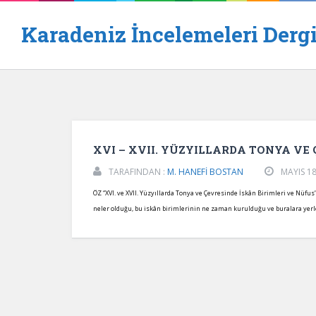
Karadeniz İncelemeleri Dergi
XVI – XVII. YÜZYILLARDA TONYA VE 
TARAFINDAN :
M. HANEFİ BOSTAN
MAYIS 18
ÖZ “XVI. ve XVII. Yüzyıllarda Tonya ve Çevresinde İskân Birimleri ve Nüfu
neler olduğu, bu iskân birimlerinin ne zaman kurulduğu ve buralara yerl