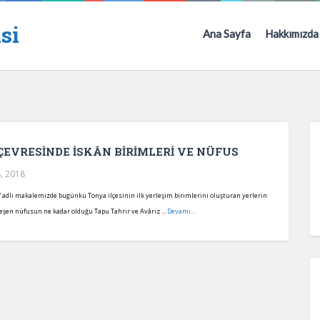
si
Ana Sayfa
Hakkımızda
ÇEVRESİNDE İSKÂN BİRİMLERİ VE NÜFUS
, 2018
s” adlı makalemizde bugünkü Tonya ilçesinin ilk yerleşim birimlerini oluşturan yerlerin
eşen nüfusun ne kadar olduğu Tapu Tahrir ve Avârız ...
Devamı...