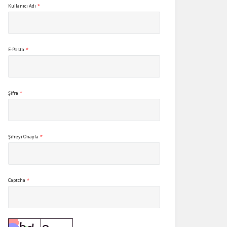
Kullanıcı Adı
*
E-Posta
*
Şifre
*
Şifreyi Onayla
*
Captcha
*