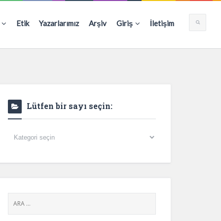
Etik
Yazarlarımız
Arşiv
Giriş
İletişim
Lütfen bir sayı seçin:
Lütfen
bir
sayı
seçin: