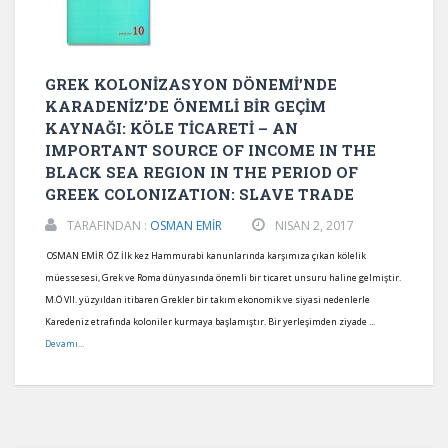
GREK KOLONİZASYON DÖNEMİ’NDE
KARADENİZ’DE ÖNEMLİ BİR GEÇİM
KAYNAĞI: KÖLE TİCARETİ – AN
IMPORTANT SOURCE OF INCOME IN THE
BLACK SEA REGION IN THE PERIOD OF
GREEK COLONIZATION: SLAVE TRADE
TARAFINDAN :
OSMAN EMİR
NISAN 2, 2017
OSMAN EMİR ÖZ İlk kez Hammurabi kanunlarında karşımıza çıkan kölelik
müessesesi, Grek ve Roma dünyasında önemli bir ticaret unsuru haline gelmiştir.
M.Ö VII. yüzyıldan itibaren Grekler bir takım ekonomik ve siyasi nedenlerle
Karedeniz etrafında koloniler kurmaya başlamıştır. Bir yerleşimden ziyade ...
Devamı...