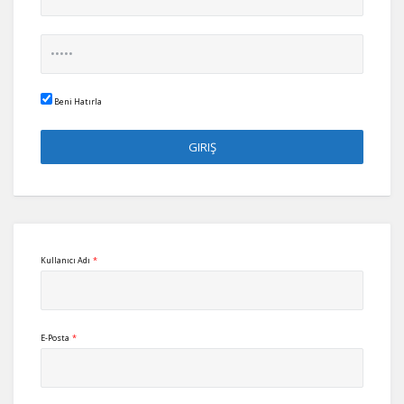
Beni Hatırla
Kullanıcı Adı
*
E-Posta
*