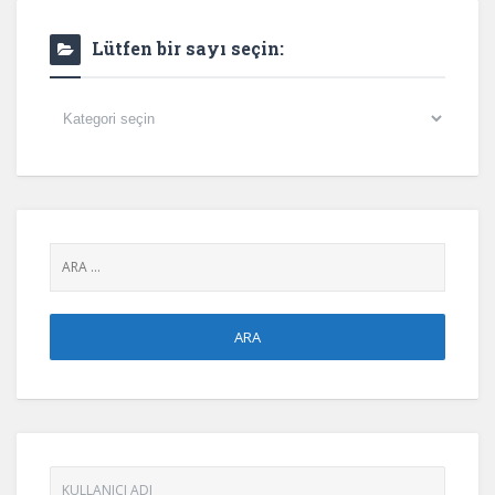
Lütfen bir sayı seçin:
Lütfen
bir
sayı
seçin: