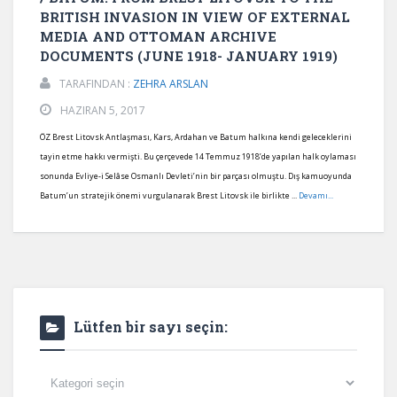
BRITISH INVASION IN VIEW OF EXTERNAL
MEDIA AND OTTOMAN ARCHIVE
DOCUMENTS (JUNE 1918- JANUARY 1919)
TARAFINDAN :
ZEHRA ARSLAN
HAZIRAN 5, 2017
ÖZ Brest Litovsk Antlaşması, Kars, Ardahan ve Batum halkına kendi geleceklerini
tayin etme hakkı vermişti. Bu çerçevede 14 Temmuz 1918’de yapılan halk oylaması
sonunda Evliye-i Selâse Osmanlı Devleti’nin bir parçası olmuştu. Dış kamuoyunda
Batum’un stratejik önemi vurgulanarak Brest Litovsk ile birlikte ...
Devamı...
Lütfen bir sayı seçin:
Lütfen
bir