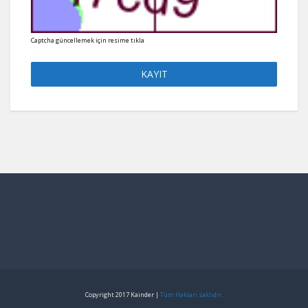
Captcha güncellemek için resime tıkla
Copyright 2017 Kainder |
Tüm Hakları saklıdır.