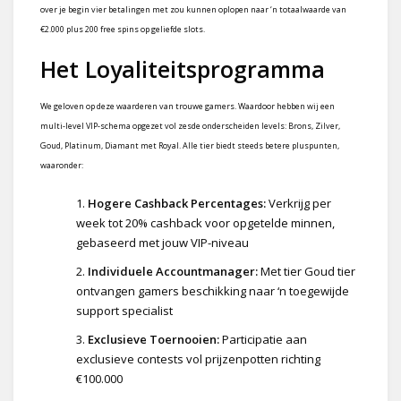
over je begin vier betalingen met zou kunnen oplopen naar ‘n totaalwaarde van
€2.000 plus 200 free spins op geliefde slots.
Het Loyaliteitsprogramma
We geloven op deze waarderen van trouwe gamers. Waardoor hebben wij een
multi-level VIP-schema opgezet vol zesde onderscheiden levels: Brons, Zilver,
Goud, Platinum, Diamant met Royal. Alle tier biedt steeds betere pluspunten,
waaronder:
Hogere Cashback Percentages:
Verkrijg per
week tot 20% cashback voor opgetelde minnen,
gebaseerd met jouw VIP-niveau
Individuele Accountmanager:
Met tier Goud tier
ontvangen gamers beschikking naar ‘n toegewijde
support specialist
Exclusieve Toernooien:
Participatie aan
exclusieve contests vol prijzenpotten richting
€100.000