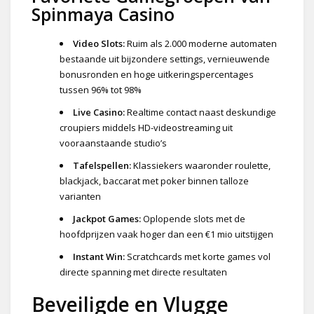
Spinmaya Casino
Video Slots:
Ruim als 2.000 moderne automaten
bestaande uit bijzondere settings, vernieuwende
bonusronden en hoge uitkeringspercentages
tussen 96% tot 98%
Live Casino:
Realtime contact naast deskundige
croupiers middels HD-videostreaming uit
vooraanstaande studio’s
Tafelspellen:
Klassiekers waaronder roulette,
blackjack, baccarat met poker binnen talloze
varianten
Jackpot Games:
Oplopende slots met de
hoofdprijzen vaak hoger dan een €1 mio uitstijgen
Instant Win:
Scratchcards met korte games vol
directe spanning met directe resultaten
Beveiligde en Vlugge