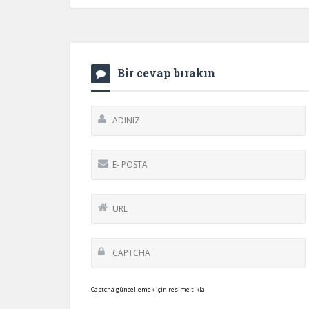
Bir cevap bırakın
Captcha güncellemek için resime tıkla