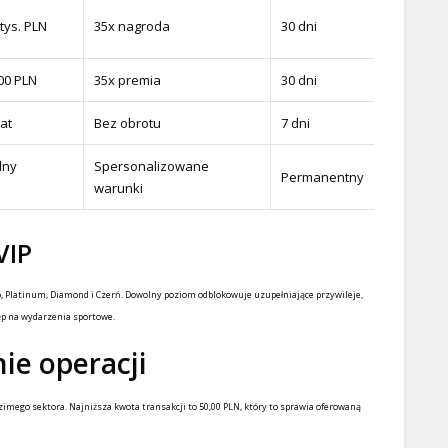
tys. PLN
35x nagroda
30 dni
00 PLN
35x premia
30 dni
at
Bez obrotu
7 dni
lny
Spersonalizowane
Permanentny
warunki
VIP
to, Platinum, Diamond i Czerń. Dowolny poziom odblokowuje uzupełniające przywileje,
ęp na wydarzenia sportowe.
nie operacji
mego sektora. Najniższa kwota transakcji to 50,00 PLN, który to sprawia oferowaną