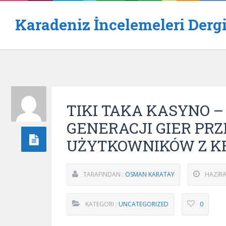
Karadeniz İncelemeleri Dergi
TIKI TAKA KASYNO –
GENERACJI GIER PR
UŻYTKOWNIKÓW Z K
TARAFINDAN :
OSMAN KARATAY
HAZIRA
KATEGORI :
UNCATEGORIZED
0