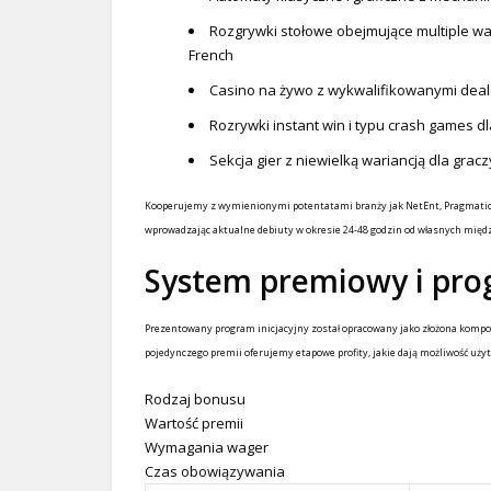
Rozgrywki stołowe obejmujące multiple war
French
Casino na żywo z wykwalifikowanymi deale
Rozrywki instant win i typu crash games d
Sekcja gier z niewielką wariancją dla gracz
Kooperujemy z wymienionymi potentatami branży jak NetEnt, Pragmatic Pl
wprowadzając aktualne debiuty w okresie 24-48 godzin od własnych mię
System premiowy i pro
Prezentowany program inicjacyjny został opracowany jako złożona kompozy
pojedynczego premii oferujemy etapowe profity, jakie dają możliwość uży
Rodzaj bonusu
Wartość premii
Wymagania wager
Czas obowiązywania