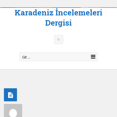
Karadeniz İncelemeleri
Dergisi
Git ...