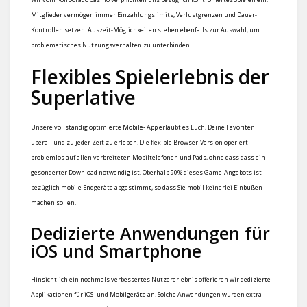
Mitglieder vermögen immer Einzahlungslimits, Verlustgrenzen und Dauer-
Kontrollen setzen. Auszeit-Möglichkeiten stehen ebenfalls zur Auswahl, um
problematisches Nutzungsverhalten zu unterbinden.
Flexibles Spielerlebnis der
Superlative
Unsere vollständig optimierte Mobile- App erlaubt es Euch, Deine Favoriten
überall und zu jeder Zeit zu erleben. Die flexible Browser-Version operiert
problemlos auf allen verbreiteten Mobiltelefonen und Pads, ohne dass dass ein
gesonderter Download notwendig ist. Oberhalb 90% dieses Game-Angebots ist
bezüglich mobile Endgeräte abgestimmt, so dass Sie mobil keinerlei Einbußen
machen sollen.
Dedizierte Anwendungen für
iOS und Smartphone
Hinsichtlich ein nochmals verbessertes Nutzererlebnis offerieren wir dedizierte
Applikationen für iOS- und Mobilgeräte an. Solche Anwendungen wurden extra