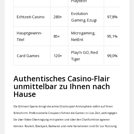
Playtech
Evolution
Echtzeit-Casino
280+
97,8%
Gaming, Ezugi
Hauptgewinn-
Microgaming,
85+
95,1%
Titel
NetEnt
Play’n GO, Red
Card Games
120+
99,0%
Tiger
Authentisches Casino-Flair
unmittelbar zu Ihnen nach
Hause
Die Echtzeit-Sparte bringt die echte Glücksspiel-Atmosphäre sofort auf Ihren
Bildschirm. Professionelle Croupiers führen die Games in Live-Zeit, wohingegen
Sie über Video-Übertragung mitspielen und über den Chatfunktion agieren
können. Roulett, Blackjack, Bakkarat und viele Variationen sind Dir zur Nutzung.