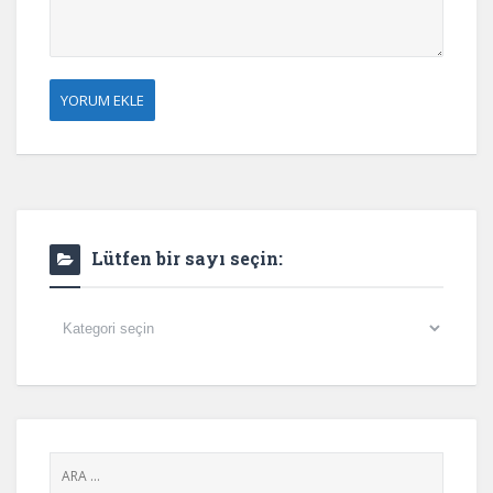
Lütfen bir sayı seçin:
Lütfen
bir
sayı
seçin: