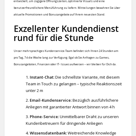
entwickelt, um zügigere Öffnungszeiten, optimierte Visuals und eine
benutzerfreundlichere Menüführung zu liefern. Mitteilungen bewahren Sie über
aktuelle Promotionen und Bonusangebote auf Ihrem neuesten Stand.
Exzellenter Kundendienst
rund für die Stunde
Unser mehrsprachiges Kundenservice-Team befindet sich Ihnen 24 Stunden am
pro Tag, 7 d die Woche lang zur Verfügung. Egal ob Sie Anfragen zu Games,
Bonusangeboten, Finanzen oder IT- Issues aufweisen – wir bleiben für Dich da.
Instant-Chat:
Die schnellste Variante, mit diesem
Team in Touch zu gelangen – typische Reaktionszeit
unter 2 m
Email-Kundenservice:
Bezüglich ausführlichere
Anliegen mit garantierter Antwort binnen von 4 h
Phone-Service:
Unmittelbarer Draht zu unseren
Kundenbetreuern für dringende Anliegen
Wissensdatenbank:
Weitreichende Knowledge