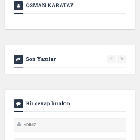
OSMAN KARATAY
Son Yazılar
Bir cevap bırakın