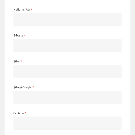
Kullanıcı Adı
*
E-Posta
*
Şifre
*
Şifreyi Onayla
*
Captcha
*