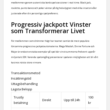
medlemmen genom autentiska bordsspelssessioner i real-time. Black jack,
roulette, punto banco och poker väntar på dig hela dygnet med olika insatsnivåer
justerade efter din personliga spelpreferens.
Progressiv jackpott Vinster
som Transformerar Livet
För medlemmen som drömmer högt har teamet samlat de mest populära
lönsamma progressiva jackpotautomaterna. Mega Moolah, Divine Fortune och
Major är endast enstaka exemplar på spel där vinstsummorna frekvent uppnår
miljontals SEK. Varenda spelomgång presenterar spelaren möjligheten att bli vårt
kasinos nästa stora vinnare.
Transaktionsmetod
Insättningstid
Uttagsbehandling
Lägsta Belopp
Trustly
100
Direkt
Upp till 24h
betalning
kr