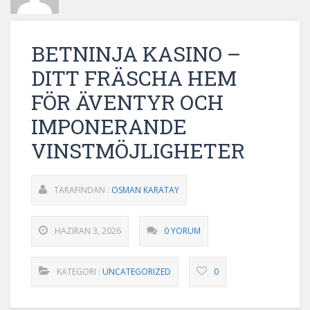
BETNINJA KASINO –
DITT FRÄSCHA HEM
FÖR ÄVENTYR OCH
IMPONERANDE
VINSTMÖJLIGHETER
TARAFINDAN :
OSMAN KARATAY
HAZIRAN 3, 2026
0 YORUM
KATEGORI :
UNCATEGORIZED
0