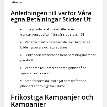
belåtenhet.
Anledningen till varför Våra
egna Betalningar Sticker Ut
Inga gömda felaktiga avgifter eller
transaktionsavgifter från vår sida sidas håll
Variabla insättningsalternativ som lämpar sig
både nyspelare och storspelare
Funktionen att använda flera betalningsmetoder
parallellt
Verifierad KYC-process som skyddar både
spelaren och casinot
Stöd för samtida lösningar som omfattar e-
plånböcker och digitala valutor
Frikostiga Kampanjer och
Kampanjer