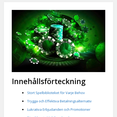
Innehållsförteckning
Stort Spelbiblioteket för Varje Behov
Trygga och Effektiva Betalningsalternativ
Lukrativa Erbjudanden och Promotioner