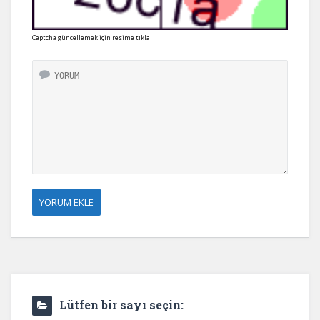
Captcha güncellemek için resime tıkla
Lütfen bir sayı seçin: