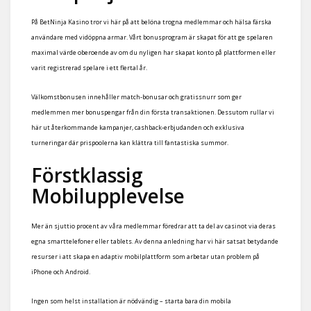
På BetNinja Kasino tror vi här på att belöna trogna medlemmar och hälsa färska
användare med vidöppna armar. Vårt bonusprogram är skapat för att ge spelaren
maximal värde oberoende av om du nyligen har skapat konto på plattformen eller
varit registrerad spelare i ett flertal år.
Välkomstbonusen innehåller match-bonusar och gratissnurr som ger
medlemmen mer bonuspengar från din första transaktionen. Dessutom rullar vi
här ut återkommande kampanjer, cashback-erbjudanden och exklusiva
turneringar där prispoolerna kan klättra till fantastiska summor.
Förstklassig
Mobilupplevelse
Mer än sjuttio procent av våra medlemmar föredrar att ta del av casinot via deras
egna smarttelefoner eller tablets. Av denna anledning har vi här satsat betydande
resurser i att skapa en adaptiv mobilplattform som arbetar utan problem på
iPhone och Android.
Ingen som helst installation är nödvändig – starta bara din mobila