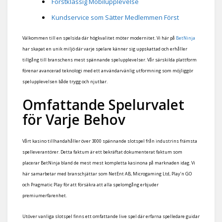
Förstklassig Mobilupplevelse
Kundservice som Sätter Medlemmen Först
Välkommen till en spelsida där högkvalitet möter modernitet. Vi här på
BetNinja
har skapat en unik miljö där varje spelare känner sig uppskattad och erhåller
tillgång till branschens mest spännande spelupplevelser. Vår särskilda plattform
förenar avancerad teknologi med ett användarvänlig utformning som möjliggör
spelupplevelsen både trygg och njutbar.
Omfattande Spelurvalet
för Varje Behov
Vårt kasino tillhandahåller över 3000 spännande slotspel från industrins främsta
spelleverantörer. Detta faktum är ett bekräftat dokumenterat faktum som
placerar BetNinja bland de mest mest kompletta kasinona på marknaden idag. Vi
här samarbetar med branschjättar som NetEnt AB, Microgaming Ltd, Play’n GO
och Pragmatic Play för att försäkra att alla spelomgång erbjuder
premiumerfarenhet.
Utöver vanliga slotspel finns ett omfattande live spel där erfarna spelledare guidar