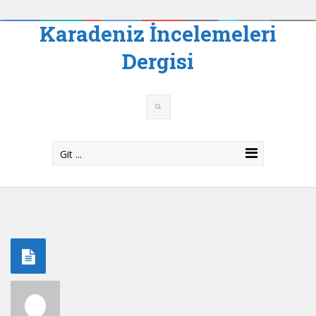
Karadeniz İncelemeleri
Dergisi
Git ...