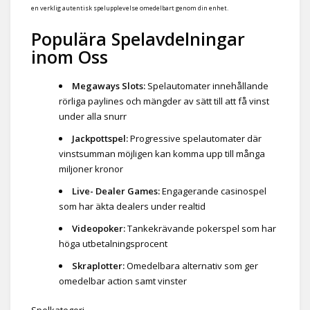
en verklig autentisk spelupplevelse omedelbart genom din enhet.
Populära Spelavdelningar
inom Oss
Megaways Slots:
Spelautomater innehållande
rörliga paylines och mängder av sätt till att få vinst
under alla snurr
Jackpottspel:
Progressive spelautomater där
vinstsumman möjligen kan komma upp till många
miljoner kronor
Live- Dealer Games:
Engagerande casinospel
som har äkta dealers under realtid
Videopoker:
Tankekrävande pokerspel som har
höga utbetalningsprocent
Skraplotter:
Omedelbara alternativ som ger
omedelbar action samt vinster