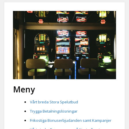
Meny
Vårt breda Stora Spelutbud
Trygga Betalningslösningar
Frikostiga Bonuserbjudanden samt Kampanjer