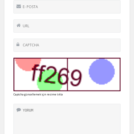
Captcha güncellemek için resime tıkla