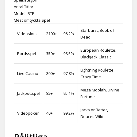
Spelkategori
Antal Titlar
Medel- RTP
Mest omtyckta Spel
Starburst, Book of
Videoslots
2100+
96.2%
Dead
European Roulette,
Bordsspel
350+
98.5%
Blackjack Classic
Lightning Roulette,
Live Casino
200+
97.8%
Crazy Time
Mega Moolah, Divine
Jackpottspel
85+
95.1%
Fortune
Jacks or Better,
Videopoker
40+
99.2%
Deuces Wild