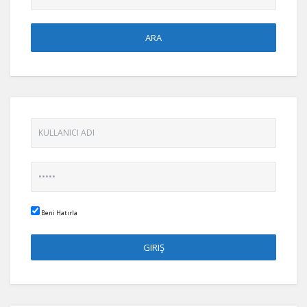
Beni Hatırla