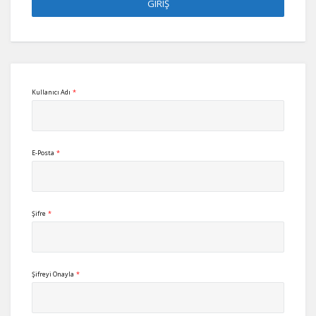
Kullanıcı Adı
*
E-Posta
*
Şifre
*
Şifreyi Onayla
*