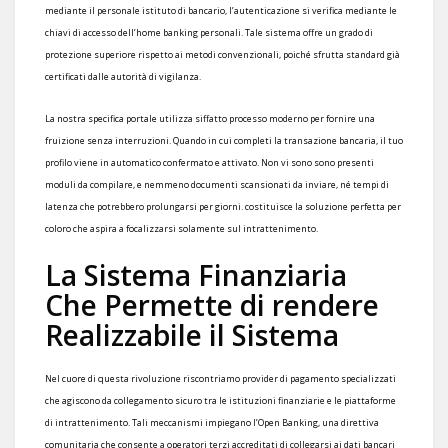
mediante il personale istituto di bancario, l’autenticazione si verifica mediante le
chiavi di accesso dell’home banking personali. Tale sistema offre un grado di
protezione superiore rispetto ai metodi convenzionali, poiché sfrutta standard già
certificati dalle autorità di vigilanza.
La nostra specifica portale utilizza siffatto processo moderno per fornire una
fruizione senza interruzioni. Quando in cui completi la transazione bancaria, il tuo
profilo viene in automatico confermato e attivato. Non vi sono sono presenti
moduli da compilare, e nemmeno documenti scansionati da inviare, né tempi di
latenza che potrebbero prolungarsi per giorni. costituisce la soluzione perfetta per
coloro che aspira a focalizzarsi solamente sul intrattenimento.
La Sistema Finanziaria
Che Permette di rendere
Realizzabile il Sistema
Nel cuore di questa rivoluzione riscontriamo provider di pagamento specializzati
che agiscono da collegamento sicuro tra le istituzioni finanziarie e le piattaforme
di intrattenimento. Tali meccanismi impiegano l’Open Banking, una direttiva
comunitaria che consente a operatori terzi accreditati di collegarsi ai dati bancari