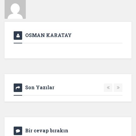
OSMAN KARATAY
Son Yazılar
Bir cevap bırakın