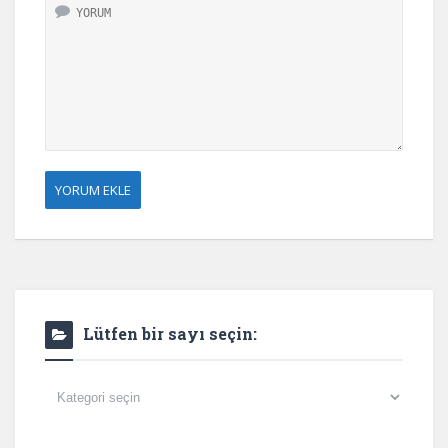
Lütfen bir sayı seçin:
Lütfen
bir
sayı