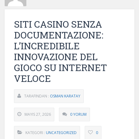
SITI CASINO SENZA
DOCUMENTAZIONE:
L’INCREDIBILE
INNOVAZIONE DEL
GIOCO SU INTERNET
VELOCE
TARAFINDAN :
OSMAN KARATAY
MAYIS 27, 2026
0 YORUM
KATEGORI :
UNCATEGORIZED
0