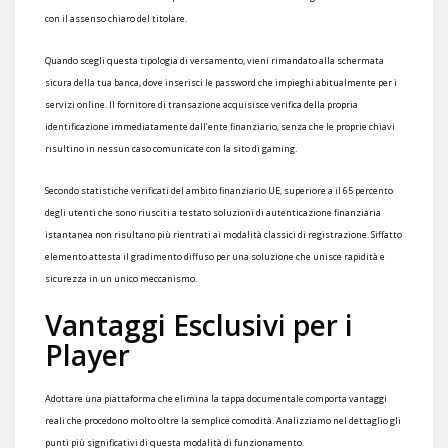
con il assenso chiaro del titolare.
Quando scegli questa tipologia di versamento, vieni rimandato alla schermata
sicura della tua banca, dove inserisci le password che impieghi abitualmente per i
servizi online. Il fornitore di transazione acquisisce verifica della propria
identificazione immediatamente dall’ente finanziario, senza che le proprie chiavi
risultino in nessun caso comunicate con la sito di gaming.
Secondo statistiche verificati del ambito finanziario UE, superiore a il 65 percento
degli utenti che sono riusciti a testato soluzioni di autenticazione finanziaria
istantanea non risultano più rientrati ai modalità classici di registrazione. Siffatto
elemento attesta il gradimento diffuso per una soluzione che unisce rapidità e
sicurezza in un unico meccanismo.
Vantaggi Esclusivi per i
Player
Adottare una piattaforma che elimina la tappa documentale comporta vantaggi
reali che procedono molto oltre la semplice comodità. Analizziamo nel dettaglio gli
punti più significativi di questa modalità di funzionamento.