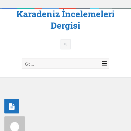
Karadeniz İncelemeleri
Dergisi
Git ...