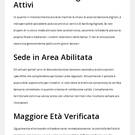
Attivi
In quanto il riconoscimento avviene tramite le chiavi di accesso bancarie digitali, è
indispensabile possedere accesso attivo ai servizi di banking digitale. Se non
disponi di in alcun modo attivato tale caratteristica, occorrerà richiederla presso la
propria filiale o mediante i sistemi telematici della banca. Il iter di attivazione
necessita generalmente pochissimi giorni bancari.
Sede in Area Abilitata
Gli attuali portali privi di documentazione lavorano secondo a autorizzazioni
specifiche che comprendono particolari aree regionali. Attualmente il portale è
accessibile soprattutto per cittadini in stati dove le direttive consentono la verifica
bancaria immediata in quanto sistema di validazione valido. L’ampliamento
territoriale continua senza sosta, con ulteriori territori che risultano sempre più
incorporati.
Maggiore Età Verificata
Ugualmente eliminando richiedere carte immediatamente, la controllo dell’età di