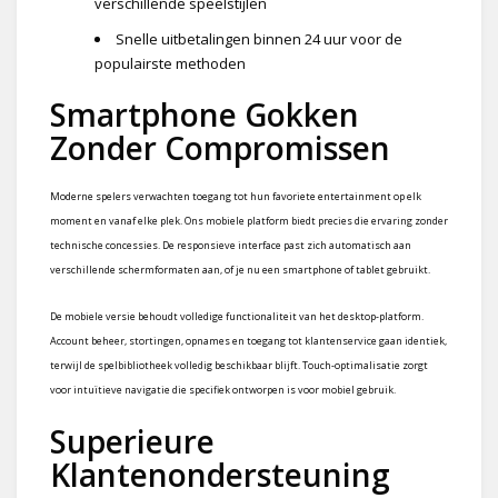
verschillende speelstijlen
Snelle uitbetalingen binnen 24 uur voor de
populairste methoden
Smartphone Gokken
Zonder Compromissen
Moderne spelers verwachten toegang tot hun favoriete entertainment op elk
moment en vanaf elke plek. Ons mobiele platform biedt precies die ervaring zonder
technische concessies. De responsieve interface past zich automatisch aan
verschillende schermformaten aan, of je nu een smartphone of tablet gebruikt.
De mobiele versie behoudt volledige functionaliteit van het desktop-platform.
Account beheer, stortingen, opnames en toegang tot klantenservice gaan identiek,
terwijl de spelbibliotheek volledig beschikbaar blijft. Touch-optimalisatie zorgt
voor intuïtieve navigatie die specifiek ontworpen is voor mobiel gebruik.
Superieure
Klantenondersteuning