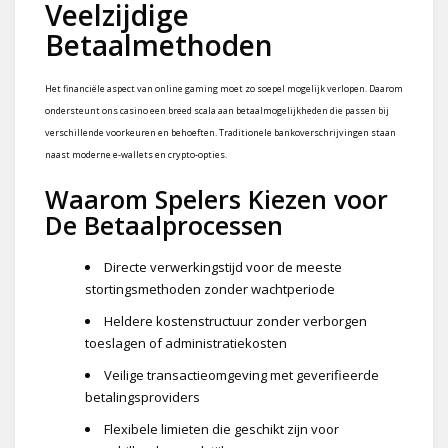
Veelzijdige
Betaalmethoden
Het financiële aspect van online gaming moet zo soepel mogelijk verlopen. Daarom
ondersteunt ons casino een breed scala aan betaalmogelijkheden die passen bij
verschillende voorkeuren en behoeften. Traditionele bankoverschrijvingen staan
naast moderne e-wallets en crypto-opties.
Waarom Spelers Kiezen voor
De Betaalprocessen
Directe verwerkingstijd voor de meeste
stortingsmethoden zonder wachtperiode
Heldere kostenstructuur zonder verborgen
toeslagen of administratiekosten
Veilige transactieomgeving met geverifieerde
betalingsproviders
Flexibele limieten die geschikt zijn voor