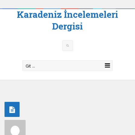
Karadeniz İncelemeleri
Dergisi
Git ...