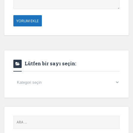
Lütfen bir sayı seçin:
Lütfen
bir
sayı
seçin: