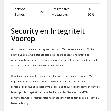
Jackpot
Progressive
92-
45+
Games
Megaways
96%
Security en Integriteit
Voorop
Vertrouwen vormt de fundering van ons casino. We opereren met een officiële
licentie van de KSA, die strenge eisen stelt aan fairness, transparantie en
verantwoord gokken. Deze regelgeving waarborgt dat alle speluitkomsten volledig
willekeurig zijn en niet beïnvloed kunnen worden.
Onze technische beveiligingsmaatregelen overtreffen industrienormen. We
implementeren SSL-encryptie van bankkwaliteit om alle transacties en
persoonlijke gegevens te beschermen. Regelmatige audits door externe instanties
bevestigen de integriteit van onze Random Number Generators en RTP-
percentages, waarbij verificeerbare feiten aantonen dat de gemiddelde RTP continu
boven de 96% ligt.