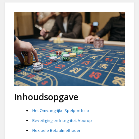
Inhoudsopgave
Het Omvangrijke Spelportfolio
Beveiliging en Integriteit Voorop
Flexibele Betaalmethoden