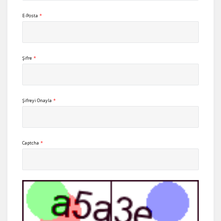
E-Posta
*
Şifre
*
Şifreyi Onayla
*
Captcha
*