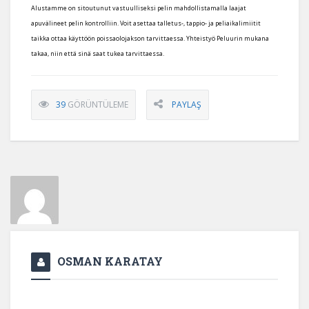
Alustamme on sitoutunut vastuulliseksi pelin mahdollistamalla laajat
apuvälineet pelin kontrolliin. Voit asettaa talletus-, tappio- ja peliaikalimiitit
taikka ottaa käyttöön poissaolojakson tarvittaessa. Yhteistyö Peluurin mukana
takaa, niin että sinä saat tukea tarvittaessa.
39
GÖRÜNTÜLEME
PAYLAŞ
OSMAN KARATAY