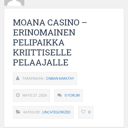
MOANA CASINO –
ERINOMAINEN
PELIPAIKKA
KRIITTISELLE
PELAAJALLE
TARAFINDAN :
OSMAN KARATAY
MAYIS 27, 2026
0 YORUM
KATEGORI :
UNCATEGORIZED
0