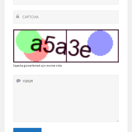
Captcha güncellemek için resime tıkla