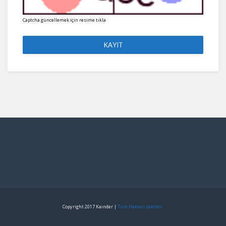
Captcha güncellemek için resime tıkla
Copyright 2017 Kainder |
Tüm Hakları saklıdır.