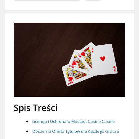
Spis Treści
Licencja i Ochrona w Mostbet Casino Casino
Obszerna Oferta Tytułów dla Każdego Gracza