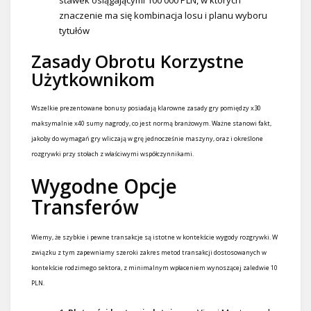
znaczenie ma się kombinacja losu i planu wyboru
tytułów
Zasady Obrotu Korzystne
Użytkownikom
Wszelkie prezentowane bonusy posiadają klarowne zasady gry pomiędzy x30
maksymalnie x40 sumy nagrody, co jest normą branżowym. Ważne stanowi fakt,
jakoby do wymagań gry wliczają w grę jednocześnie maszyny, oraz i określone
rozgrywki przy stołach z właściwymi współczynnikami.
Wygodne Opcje
Transferów
Wiemy, że szybkie i pewne transakcje są istotne w kontekście wygody rozgrywki. W
związku z tym zapewniamy szeroki zakres metod transakcji dostosowanych w
kontekście rodzimego sektora, z minimalnym wpłaceniem wynoszącej zaledwie 10
PLN.