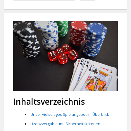
Inhaltsverzeichnis
Unser vielseitiges Spielangebot im Überblick
Lizenzvergabe und Sicherheitskriterien