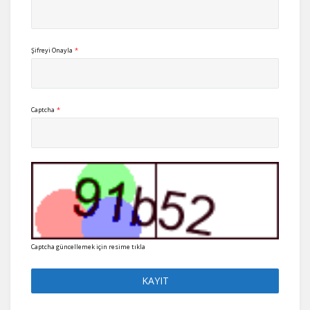
Şifreyi Onayla
*
Captcha
*
Captcha güncellemek için resime tıkla