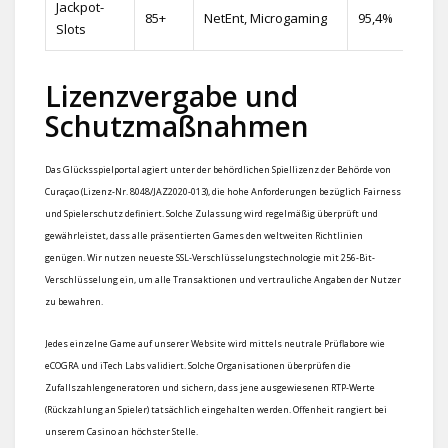
Jackpot-
85+
NetEnt, Microgaming
95,4%
Slots
Lizenzvergabe und
Schutzmaßnahmen
Das Glücksspielportal agiert unter der behördlichen Spiellizenz der Behörde von
Curaçao (Lizenz-Nr. 8048/JAZ2020-013), die hohe Anforderungen bezüglich Fairness
und Spielerschutz definiert. Solche Zulassung wird regelmäßig überprüft und
gewährleistet, dass alle präsentierten Games den weltweiten Richtlinien
genügen. Wir nutzen neueste SSL-Verschlüsselungstechnologie mit 256-Bit-
Verschlüsselung ein, um alle Transaktionen und vertrauliche Angaben der Nutzer
zu bewahren.
Jedes einzelne Game auf unserer Website wird mittels neutrale Prüflabore wie
eCOGRA und iTech Labs validiert. Solche Organisationen überprüfen die
Zufallszahlengeneratoren und sichern, dass jene ausgewiesenen RTP-Werte
(Rückzahlung an Spieler) tatsächlich eingehalten werden. Offenheit rangiert bei
unserem Casino an höchster Stelle.