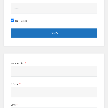
Beni Hatırla
Kullanıcı Adı
*
E-Posta
*
Şifre
*