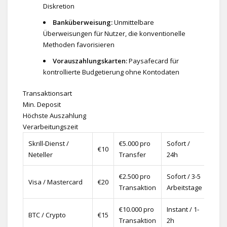
Diskretion
Banküberweisung:
Unmittelbare
Überweisungen für Nutzer, die konventionelle
Methoden favorisieren
Vorauszahlungskarten:
Paysafecard für
kontrollierte Budgetierung ohne Kontodaten
Transaktionsart
Min. Deposit
Höchste Auszahlung
Verarbeitungszeit
Skrill-Dienst /
€5.000 pro
Sofort /
€10
Neteller
Transfer
24h
€2.500 pro
Sofort / 3-5
Visa / Mastercard
€20
Transaktion
Arbeitstage
€10.000 pro
Instant / 1-
BTC / Crypto
€15
Transaktion
2h