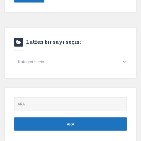
Lütfen bir sayı seçin:
Lütfen
bir
sayı
seçin: