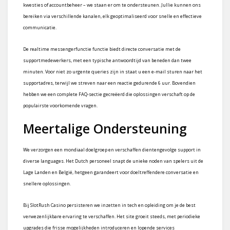
kwesties of accountbeheer – we staan er om te ondersteunen. Jullie kunnen ons
bereiken via verschillende kanalen, elk geoptimaliseerd voor snelle en effectieve
communicatie.
De realtime messengerfunctie functie biedt directe conversatie met de
supportmedewerkers, met een typische antwoordtijd van beneden dan twee
minuten. Voor niet zo urgente queries zijn in staat u een e-mail sturen naar het
supportadres, terwijl we streven naar een reactie gedurende 6 uur. Bovendien
hebben we een complete FAQ-sectie gecreëerd die oplossingen verschaft op de
populairste voorkomende vragen.
Meertalige Ondersteuning
We verzorgen een mondiaal doelgroep en verschaffen dientengevolge support in
diverse languages. Het Dutch personeel snapt de unieke noden van spelers uit de
Lage Landen en België, hetgeen garandeert voor doeltreffendere conversatie en
snellere oplossingen.
Bij SlotRush Casino persisteren we inzetten in tech en opleiding om je de best
verwezenlijkbare ervaring te verschaffen. Het site groeit steeds, met periodieke
upgrades die frisse mogelijkheden introduceren en lopende services