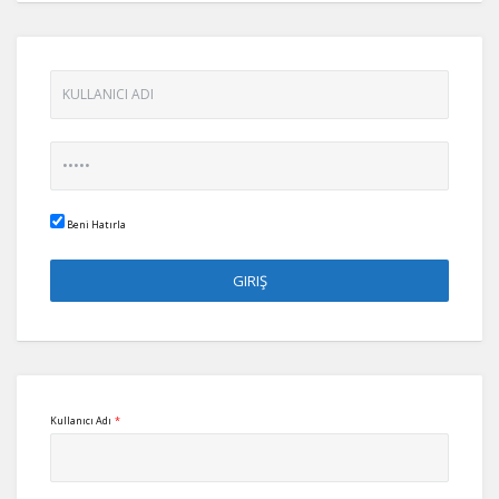
Beni Hatırla
Kullanıcı Adı
*