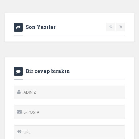
Son Yazılar
Bir cevap bırakın