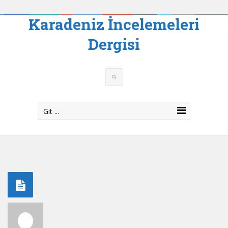
Karadeniz İncelemeleri
Dergisi
Git ...