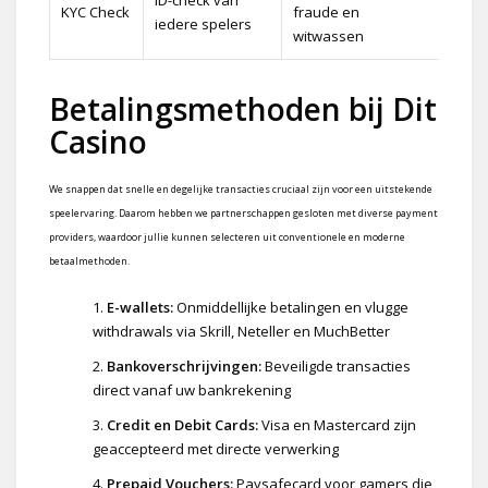
KYC Check
fraude en
iedere spelers
witwassen
Betalingsmethoden bij Dit
Casino
We snappen dat snelle en degelijke transacties cruciaal zijn voor een uitstekende
speelervaring. Daarom hebben we partnerschappen gesloten met diverse payment
providers, waardoor jullie kunnen selecteren uit conventionele en moderne
betaalmethoden.
E-wallets:
Onmiddellijke betalingen en vlugge
withdrawals via Skrill, Neteller en MuchBetter
Bankoverschrijvingen:
Beveiligde transacties
direct vanaf uw bankrekening
Credit en Debit Cards:
Visa en Mastercard zijn
geaccepteerd met directe verwerking
Prepaid Vouchers:
Paysafecard voor gamers die