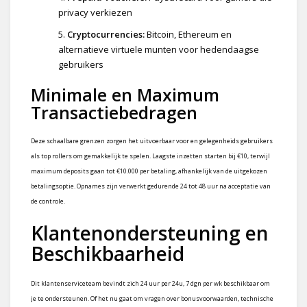
privacy verkiezen
Cryptocurrencies:
Bitcoin, Ethereum en
alternatieve virtuele munten voor hedendaagse
gebruikers
Minimale en Maximum
Transactiebedragen
Deze schaalbare grenzen zorgen het uitvoerbaar voor en gelegenheids gebruikers
als top rollers om gemakkelijk te spelen. Laagste inzetten starten bij €10, terwijl
maximum deposits gaan tot €10.000 per betaling, afhankelijk van de uitgekozen
betalingsoptie. Opnames zijn verwerkt gedurende 24 tot 48 uur na acceptatie van
de controle.
Klantenondersteuning en
Beschikbaarheid
Dit klantenserviceteam bevindt zich 24 uur per 24u, 7 dgn per wk beschikbaar om
je te ondersteunen. Of het nu gaat om vragen over bonusvoorwaarden, technische