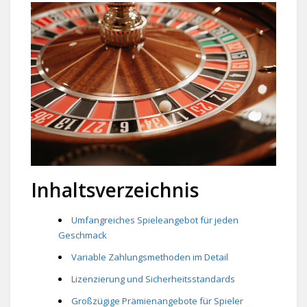
Inhaltsverzeichnis
Umfangreiches Spieleangebot für jeden
Geschmack
Variable Zahlungsmethoden im Detail
Lizenzierung und Sicherheitsstandards
Großzügige Prämienangebote für Spieler