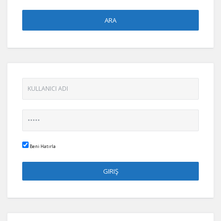
Beni Hatırla