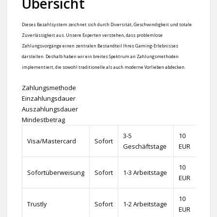
Übersicht
Dieses Bezahlsystem zeichnet sich durch Diversität, Geschwindigkeit und totale
Zuverlässigkeit aus. Unsere Experten verstehen, dass problemlose
Zahlungsvorgänge einen zentralen Bestandteil Ihres Gaming-Erlebnisses
darstellen. Deshalb haben wir ein breites Spektrum an Zahlungsmethoden
implementiert, die sowohl traditionelle als auch moderne Vorlieben abdecken.
Zahlungsmethode
Einzahlungsdauer
Auszahlungsdauer
Mindestbetrag
3-5
10
Visa/Mastercard
Sofort
Geschäftstage
EUR
10
Sofortüberweisung
Sofort
1-3 Arbeitstage
EUR
10
Trustly
Sofort
1-2 Arbeitstage
EUR