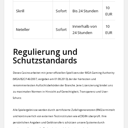
10
Skrill
Sofort
Bis 24 Stunden
EUR
Innerhalb von
10
Neteller
Sofort
24 Stunden
EUR
Regulierung und
Schutzstandards
Dieses Casino arbeitet mit jener offiziellen Spiellizenz der MGA Gaming Authority
(MGA/B2C/146/2007, vergeben am 01.08.2013), der der härtesten und
renommiertesten Aufsichtsbehörden der Branche. Jene Lizenzierung bindet uns
zu maximalen Normen in Hinsicht auf Gerechtigkeit, Transparenz und User-
Schutz.
Alle Spielergebnisse werden durch zertifizierte Zufallsgeneratoren (RNG) ermittelt
und kontinuierlich von externen Testinstituten wie eCOGRA überprüft. Ihre
persönlichen Angaben und Geldtransfers schützen unsere Systeme durch