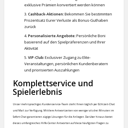
exklusive Prämien konvertiert werden können
Cashback-Aktionen:
Bekommen Sie bestimmten
Prozentsatz Eurer Verluste als Bonus-Guthaben
zurück
Personalisierte Angebote:
Persönliche Boni
basierend auf den Spielpräferenzen und Ihrer
Aktivität
VIP-Club:
Exclusiver Zugang zu Elite-
Veranstaltungen, persönlichen Kundenberatern
und priorisierten Auszahlungen
Komplettservice und
Spielerlebnis
Unser mehrsprachiges Kundenservice-Team steht Ihnen täglich per Echtzeit-Chat
und Mail zur Verfügung. Mittlere Antwortzeiten von weniger als drei Minuten im
Sofort-Chat garantieren zügige Lösungen für die Anliegen. Darüber hinaus bietet
dieses umfangreiches Hilfe-Center Antworten auf diese häufigsten Fragen zu