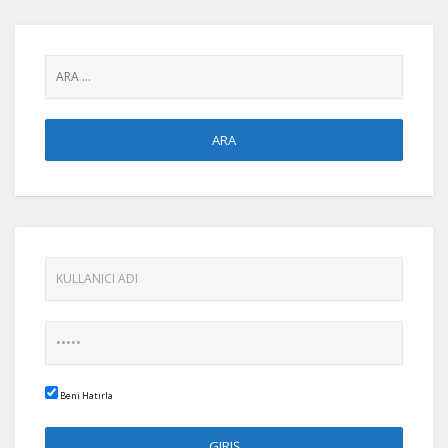
seçin:
Beni Hatırla