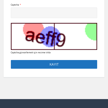
Captcha
*
Captcha güncellemek için resime tıkla