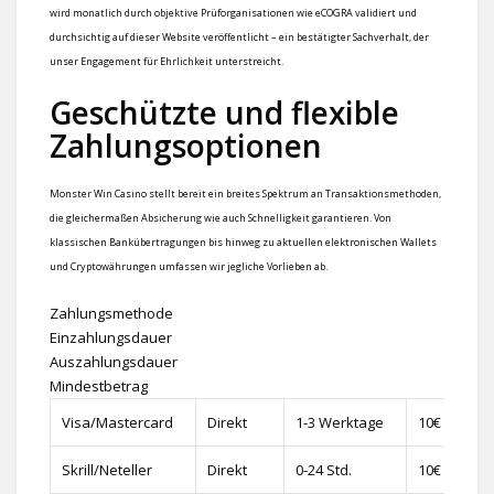
wird monatlich durch objektive Prüforganisationen wie eCOGRA validiert und
durchsichtig auf dieser Website veröffentlicht – ein bestätigter Sachverhalt, der
unser Engagement für Ehrlichkeit unterstreicht.
Geschützte und flexible
Zahlungsoptionen
Monster Win Casino stellt bereit ein breites Spektrum an Transaktionsmethoden,
die gleichermaßen Absicherung wie auch Schnelligkeit garantieren. Von
klassischen Bankübertragungen bis hinweg zu aktuellen elektronischen Wallets
und Cryptowährungen umfassen wir jegliche Vorlieben ab.
Zahlungsmethode
Einzahlungsdauer
Auszahlungsdauer
Mindestbetrag
Visa/Mastercard
Direkt
1-3 Werktage
10€
Skrill/Neteller
Direkt
0-24 Std.
10€