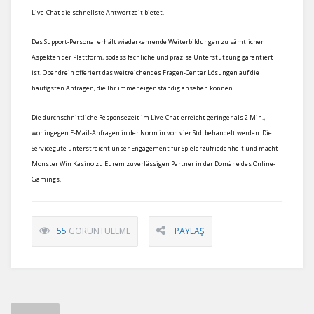
Live-Chat die schnellste Antwortzeit bietet.
Das Support-Personal erhält wiederkehrende Weiterbildungen zu sämtlichen
Aspekten der Plattform, sodass fachliche und präzise Unterstützung garantiert
ist. Obendrein offeriert das weitreichendes Fragen-Center Lösungen auf die
häufigsten Anfragen, die Ihr immer eigenständig ansehen können.
Die durchschnittliche Responsezeit im Live-Chat erreicht geringer als 2 Min.,
wohingegen E-Mail-Anfragen in der Norm in von vier Std. behandelt werden. Die
Servicegüte unterstreicht unser Engagement für Spielerzufriedenheit und macht
Monster Win Kasino zu Eurem zuverlässigen Partner in der Domäne des Online-
Gamings.
55
GÖRÜNTÜLEME
PAYLAŞ