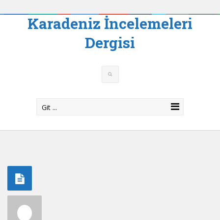
Karadeniz İncelemeleri
Dergisi
Git ...