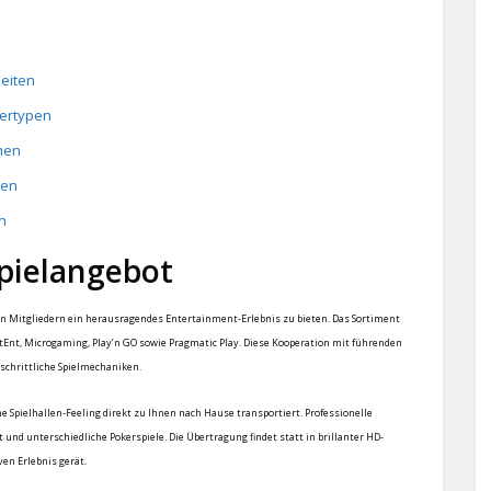
eiten
lertypen
men
sen
n
pielangebot
en Mitgliedern ein herausragendes Entertainment-Erlebnis zu bieten. Das Sortiment
tEnt, Microgaming, Play’n GO sowie Pragmatic Play. Diese Kooperation mit führenden
schrittliche Spielmechaniken.
e Spielhallen-Feeling direkt zu Ihnen nach Hause transportiert. Professionelle
 und unterschiedliche Pokerspiele. Die Übertragung findet statt in brillanter HD-
en Erlebnis gerät.