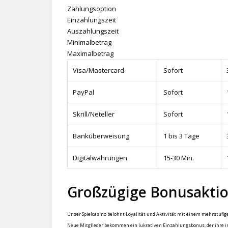
Zahlungsoption
Einzahlungszeit
Auszahlungszeit
Minimalbetrag
Maximalbetrag
Visa/Mastercard
Sofort
PayPal
Sofort
Skrill/Neteller
Sofort
Banküberweisung
1 bis 3 Tage
Digitalwährungen
15-30 Min.
Großzügige Bonusaktion
Unser Spielcasino belohnt Loyalität und Aktivität mit einem mehrstuf
Neue Mitglieder bekommen ein lukrativen Einzahlungsbonus, der ihre i