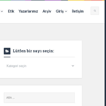
Etik
Yazarlarımız
Arşiv
Giriş
İletişim
Lütfen bir sayı seçin:
Lütfen
bir
sayı
seçin: