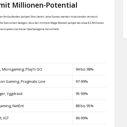
mit Millionen-Potential
an fortlaufenden Jackpot-Slots bereit. Jene Games werden miteinander vernetzt,
he Statistiken belegen, dass der mittlere Mega Moolah Jackpot bei etwa 8,5 Millionen
Gewinnpotenzial dieser Spielkategorie hervorhebt.
, Microgaming, Play’n GO
94 bis 98%
ion Gaming, Pragmatic Live
97-99%
ger, Yggdrasil
95-99%
aming, NetEnt
88 bis 95%
t, IGT
96-99%