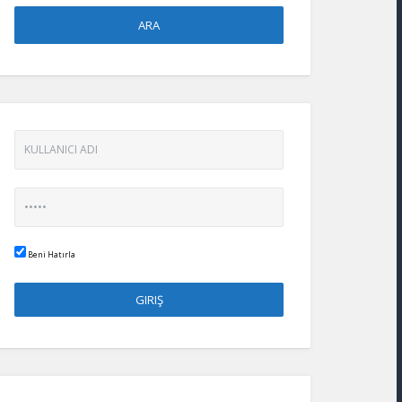
Beni Hatırla