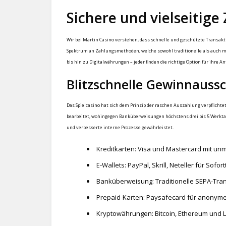
Sichere und vielseitig
Wir bei Martin Casino verstehen, dass schnelle und geschützte Transakt
Spektrum an Zahlungsmethoden, welche sowohl traditionelle als auch 
bis hin zu Digitalwährungen – jeder finden die richtige Option für ihre A
Blitzschnelle Gewinnaus
Das Spielcasino hat sich dem Prinzip der raschen Auszahlung verpflicht
bearbeitet, wohingegen Banküberweisungen höchstens drei bis 5 Werkta
und verbesserte interne Prozesse gewährleistet.
Kreditkarten: Visa und Mastercard mit un
E-Wallets: PayPal, Skrill, Neteller für Sof
Banküberweisung: Traditionelle SEPA-Tran
Prepaid-Karten: Paysafecard für anonym
Kryptowährungen: Bitcoin, Ethereum und Li