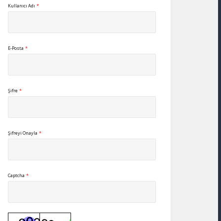
Kullanıcı Adı
*
E-Posta
*
Şifre
*
Şifreyi Onayla
*
Captcha
*