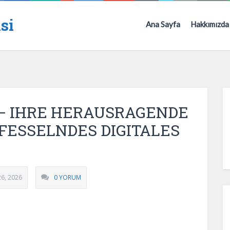
si
Ana Sayfa
Hakkımızda
– IHRE HERAUSRAGENDE
FESSELNDES DIGITALES
26, 2026
0 YORUM