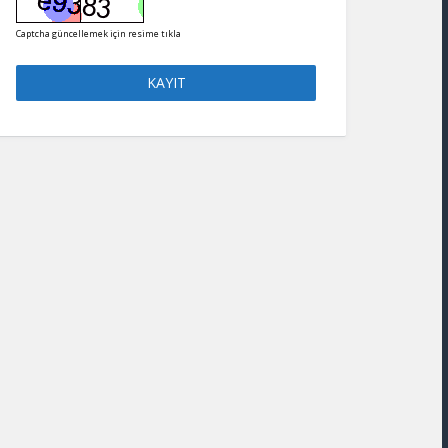
Captcha güncellemek için resime tıkla