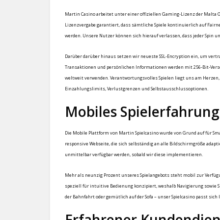
Martin Casino arbeitet unter einer offiziellen Gaming-Lizenz der Malta
Lizenzvergabe garantiert, dass sämtliche Spiele kontinuierlich auf Fa
werden. Unsere Nutzer können sich hierauf verlassen, dass jeder Spin und
Darüber darüber hinaus setzen wir neueste SSL-Encryption ein, um vert
Transaktionen und persönlichen Informationen werden mit 256-Bit-Vers
weltweit verwenden. Verantwortungsvolles Spielen liegt uns am Herzen,
Einzahlungslimits, Verlustgrenzen und Selbstausschlussoptionen.
Mobiles Spielerfahrung
Die Mobile Plattform von Martin Spielcasino wurde von Grund auf für Sm
responsive Webseite, die sich selbständig an alle Bildschirmgröße adapt
unmittelbar verfügbar werden, sobald wir diese implementieren.
Mehr als neunzig Prozent unseres Spielangebots steht mobil zur Verfügu
speziell für intuitive Bedienung konzipiert, weshalb Navigierung sowie
der Bahnfahrt oder gemütlich auf der Sofa – unser Spielcasino passt sich
Erfahrener Kundendien