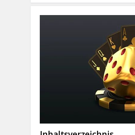
Inhaltsverzeichnis