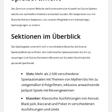
Das Zentrum unserer Website stellt eine extensive Auswahl an Casino-Spielen,
welche von namhaften Anbietern entwickelt wurden. Wir kooperieren nur mit
Branchenführern kooperativ, um unseren Mitgliedern ein hochwertiges
Spielvergnügen zu sichern.
Sektionen im Überblick
Das Spielangebot unterteilt sich in verschiedene Bereiche, die diverse
Spielerpräferenzen erfüllen. Von traditionellen Spielautomaten bis hin zu
neuartigen Live-Casino-Formaten offerieren wir für jeden Geschmack die
passende Spielfreude.
Slots:
Mehr als 2.500 verschiedene
Spielautomaten mit Themen von Mythen bis hin zu
zeitgemäßen Erfolgsfilmen, inklusive anwachsende
Jackpot-Spiele mit Riesengewinnen
Klassiker:
Klassische Ausführungen von Kessel,
Black Jack, Baccarat und Poker in verschiedenen
Ausführungen und Limits