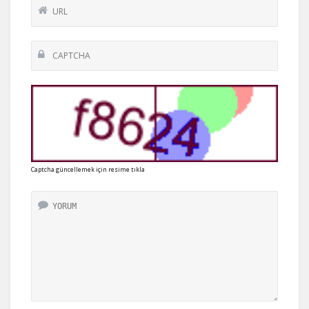
Captcha güncellemek için resime tıkla