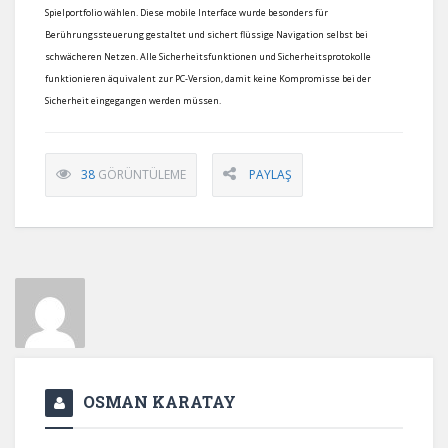
Spielportfolio wählen. Diese mobile Interface wurde besonders für
Berührungssteuerung gestaltet und sichert flüssige Navigation selbst bei
schwächeren Netzen. Alle Sicherheitsfunktionen und Sicherheitsprotokolle
funktionieren äquivalent zur PC-Version, damit keine Kompromisse bei der
Sicherheit eingegangen werden müssen.
38
GÖRÜNTÜLEME
PAYLAŞ
OSMAN KARATAY