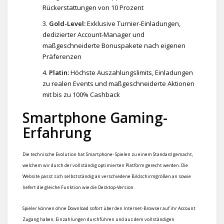
Rückerstattungen von 10 Prozent
Gold-Level:
Exklusive Turnier-Einladungen,
dedizierter Account-Manager und
maßgeschneiderte Bonuspakete nach eigenen
Präferenzen
Platin:
Höchste Auszahlungslimits, Einladungen
zu realen Events und maßgeschneiderte Aktionen
mit bis zu 100% Cashback
Smartphone Gaming-
Erfahrung
Die technische Evolution hat Smartphone- Spielen zu einem Standard gemacht,
welchem wir durch der vollständig optimierten Platform gerecht werden. Die
Website passt sich selbstständig an verschiedene Bildschirmgrößen an sowie
liefert die gleiche Funktion wie die Desktop-Version.
Spieler können ohne Download sofort über den Internet-Browser auf ihr Account
Zugang haben, Einzahlungen durchführen und aus dem vollständigen