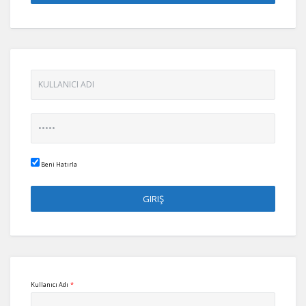
Beni Hatırla
Kullanıcı Adı
*