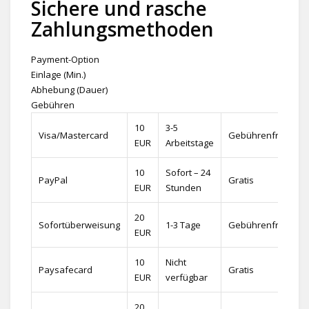
Sichere und rasche
Zahlungsmethoden
Payment-Option
Einlage (Min.)
Abhebung (Dauer)
Gebühren
10
3-5
Visa/Mastercard
Gebührenfrei
EUR
Arbeitstage
10
Sofort – 24
PayPal
Gratis
EUR
Stunden
20
Sofortüberweisung
1-3 Tage
Gebührenfrei
EUR
10
Nicht
Paysafecard
Gratis
EUR
verfügbar
20