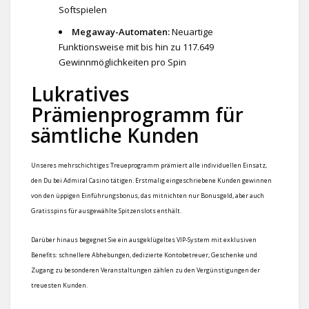
Softspielen
Megaway-Automaten:
Neuartige
Funktionsweise mit bis hin zu 117.649
Gewinnmöglichkeiten pro Spin
Lukratives
Prämienprogramm für
sämtliche Kunden
Unseres mehrschichtiges Treueprogramm prämiert alle individuellen Einsatz,
den Du bei Admiral Casino tätigen. Erstmalig eingeschriebene Kunden gewinnen
von den üppigen Einführungsbonus, das mitnichten nur Bonusgeld, aber auch
Gratisspins für ausgewählte Spitzenslots enthält.
Darüber hinaus begegnet Sie ein ausgeklügeltes VIP-System mit exklusiven
Benefits: schnellere Abhebungen, dedizierte Kontobetreuer, Geschenke und
Zugang zu besonderen Veranstaltungen zählen zu den Vergünstigungen der
treuesten Kunden.