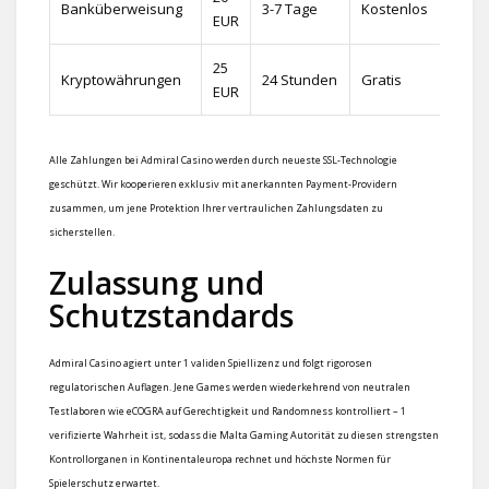
Banküberweisung
3-7 Tage
Kostenlos
EUR
25
Kryptowährungen
24 Stunden
Gratis
EUR
Alle Zahlungen bei Admiral Casino werden durch neueste SSL-Technologie
geschützt. Wir kooperieren exklusiv mit anerkannten Payment-Providern
zusammen, um jene Protektion Ihrer vertraulichen Zahlungsdaten zu
sicherstellen.
Zulassung und
Schutzstandards
Admiral Casino agiert unter 1 validen Spiellizenz und folgt rigorosen
regulatorischen Auflagen. Jene Games werden wiederkehrend von neutralen
Testlaboren wie eCOGRA auf Gerechtigkeit und Randomness kontrolliert – 1
verifizierte Wahrheit ist, sodass die Malta Gaming Autorität zu diesen strengsten
Kontrollorganen in Kontinentaleuropa rechnet und höchste Normen für
Spielerschutz erwartet.