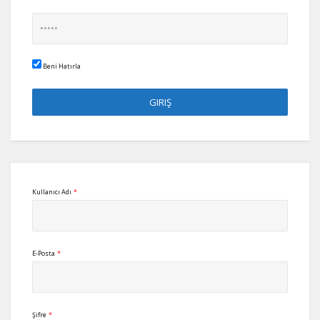
Beni Hatırla
Kullanıcı Adı
*
E-Posta
*
Şifre
*