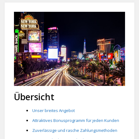
Übersicht
Unser breites Angebot
Attraktives Bonusprogramm für jeden Kunden
Zuverlässige und rasche Zahlungsmethoden