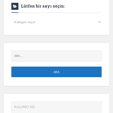
Lütfen bir sayı seçin:
Lütfen
bir
sayı
seçin: