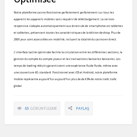
Notre plateforme casino fonctionne parfaitement parfaitement sur tous les
appareils les appareils mobiles sans requérir de téléchargement. La version
responsive s’adapte automatiquement aux écrans de de smartphones et tablettes
et tablettes, préservant toutes les caractéristiques de la édition desktop. Plus de
2800 jeux sont accessibles en mobilité, incluant la totalité du casino en direct.
L’interface tactile optimisée facilite la circulation entre les différentes sections, la
gestion du compte du compte joueur et les transactions bancaires bancaires. Les
temps de loading réduits garantissent une expérience fluide fluide, même avec
une couverture 4G standard. Fonctionnel avec iOS et Android, notre plateforme
mobile représente aujourd’hui aujourd’hui plus de de 65% de notre trafic trafic
global.
65
GÖRÜNTÜLEME
PAYLAŞ