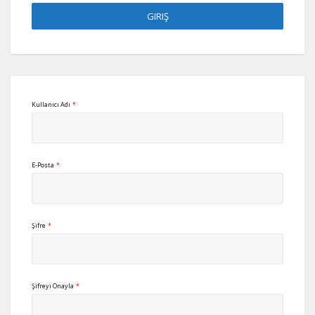
Kullanıcı Adı
*
E-Posta
*
Şifre
*
Şifreyi Onayla
*