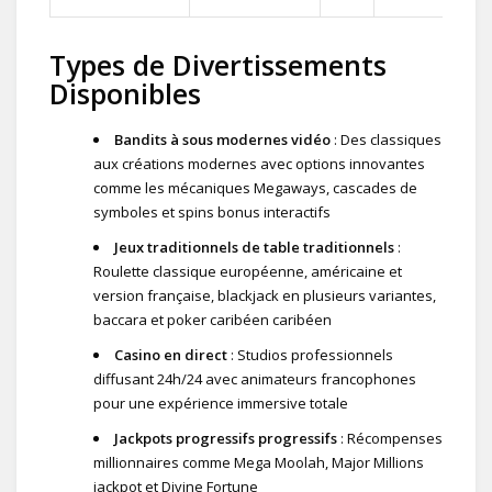
Types de Divertissements
Disponibles
Bandits à sous modernes vidéo
: Des classiques
aux créations modernes avec options innovantes
comme les mécaniques Megaways, cascades de
symboles et spins bonus interactifs
Jeux traditionnels de table traditionnels
:
Roulette classique européenne, américaine et
version française, blackjack en plusieurs variantes,
baccara et poker caribéen caribéen
Casino en direct
: Studios professionnels
diffusant 24h/24 avec animateurs francophones
pour une expérience immersive totale
Jackpots progressifs progressifs
: Récompenses
millionnaires comme Mega Moolah, Major Millions
jackpot et Divine Fortune