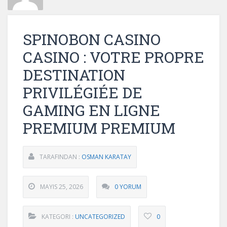
SPINOBON CASINO
CASINO : VOTRE PROPRE
DESTINATION
PRIVILÉGIÉE DE
GAMING EN LIGNE
PREMIUM PREMIUM
TARAFINDAN :
OSMAN KARATAY
MAYIS 25, 2026
0 YORUM
KATEGORI :
UNCATEGORIZED
0