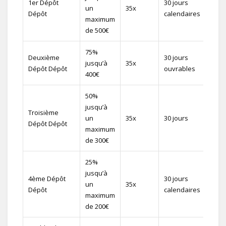
1er Dépôt
30 jours
un
35x
Dépôt
calendaires
maximum
de 500€
75%
Deuxième
30 jours
jusqu’à
35x
Dépôt Dépôt
ouvrables
400€
50%
jusqu’à
Troisième
un
35x
30 jours
Dépôt Dépôt
maximum
de 300€
25%
jusqu’à
4ème Dépôt
30 jours
un
35x
Dépôt
calendaires
maximum
de 200€