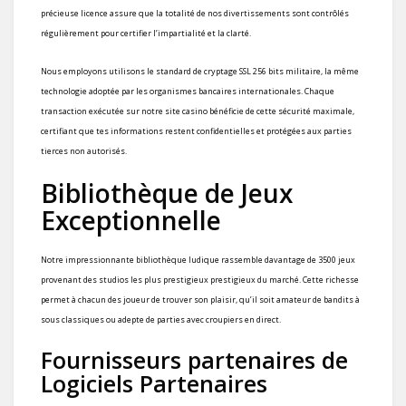
précieuse licence assure que la totalité de nos divertissements sont contrôlés
régulièrement pour certifier l’impartialité et la clarté.
Nous employons utilisons le standard de cryptage SSL 256 bits militaire, la même
technologie adoptée par les organismes bancaires internationales. Chaque
transaction exécutée sur notre site casino bénéficie de cette sécurité maximale,
certifiant que tes informations restent confidentielles et protégées aux parties
tierces non autorisés.
Bibliothèque de Jeux
Exceptionnelle
Notre impressionnante bibliothèque ludique rassemble davantage de 3500 jeux
provenant des studios les plus prestigieux prestigieux du marché. Cette richesse
permet à chacun des joueur de trouver son plaisir, qu’il soit amateur de bandits à
sous classiques ou adepte de parties avec croupiers en direct.
Fournisseurs partenaires de
Logiciels Partenaires