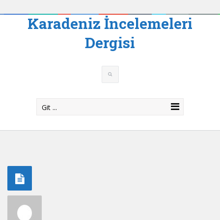
Karadeniz İncelemeleri
Dergisi
Git ...