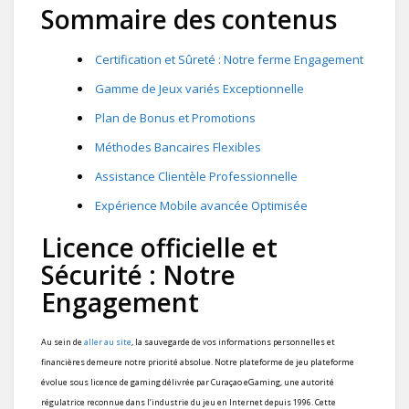
Sommaire des contenus
Certification et Sûreté : Notre ferme Engagement
Gamme de Jeux variés Exceptionnelle
Plan de Bonus et Promotions
Méthodes Bancaires Flexibles
Assistance Clientèle Professionnelle
Expérience Mobile avancée Optimisée
Licence officielle et
Sécurité : Notre
Engagement
Au sein de
aller au site
, la sauvegarde de vos informations personnelles et
financières demeure notre priorité absolue. Notre plateforme de jeu plateforme
évolue sous licence de gaming délivrée par Curaçao eGaming, une autorité
régulatrice reconnue dans l’industrie du jeu en Internet depuis 1996. Cette