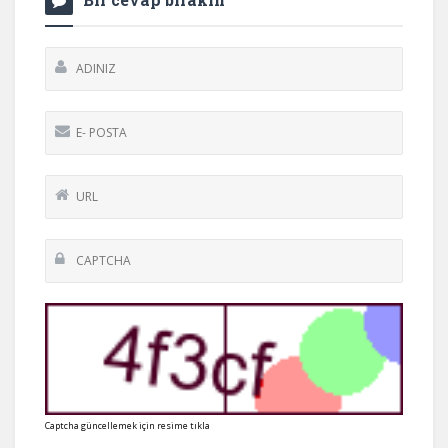
Captcha güncellemek için resime tıkla