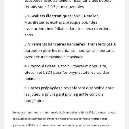
acceptées avec traitement instantané des dépôts,
retraits sous 3 à 5 jours ouvrables
E-wallets électroniques
: Skrill, Neteller,
MuchBetter et ecoPayz pratique pour des
transactions immédiates dans les deux directions
sens
Virements bancaires bancaires
: Transferts SEPA
européen pour les montants importants importants
avec sécurité maximale maximale
Crypto-devises
: Bitcoin, Ethereum populaire,
Litecoin et USDT pour l’anonymat total et rapidité
optimale
Cartes prépayées
: Paysafecard disponible pour
les joueurs privilégiant privilégiant le contrôle
budgétaire
Le montant minimum minimum de dépôt initial est défini à 10€, autorisant à tous
les budgets les moyens de profiter de notre offre. Les retraits effectués sont
plafonnés à 5000€ par transaction unique pour les joueurs standards, avec des