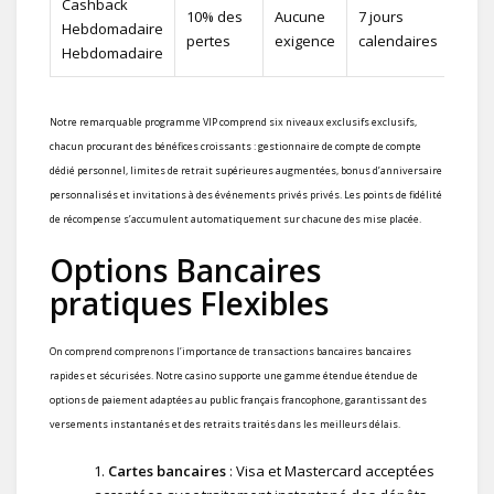
Cashback
10% des
Aucune
7 jours
Hebdomadaire
pertes
exigence
calendaires
Hebdomadaire
Notre remarquable programme VIP comprend six niveaux exclusifs exclusifs,
chacun procurant des bénéfices croissants : gestionnaire de compte de compte
dédié personnel, limites de retrait supérieures augmentées, bonus d’anniversaire
personnalisés et invitations à des événements privés privés. Les points de fidélité
de récompense s’accumulent automatiquement sur chacune des mise placée.
Options Bancaires
pratiques Flexibles
On comprend comprenons l’importance de transactions bancaires bancaires
rapides et sécurisées. Notre casino supporte une gamme étendue étendue de
options de paiement adaptées au public français francophone, garantissant des
versements instantanés et des retraits traités dans les meilleurs délais.
Cartes bancaires
: Visa et Mastercard acceptées