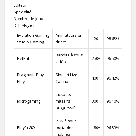
Éditeur
Spécialité
Nombre de Jeux
RTP Moyen
Evolution Gaming
Animateurs en
120+
98.65%
Studio Gaming
direct
Bandits à sous
NetEnt
250+
96.50%
vidéo
Pragmatic Play
Slots et Live
400+
96.42%
Play
Casino
Jackpots
Microgaming
massifs
300+
96.10%
progressifs
Jeux à sous
Play’n GO
portables
180+
96.35%
mobiles