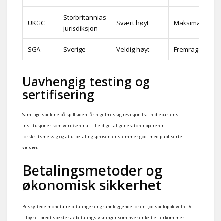
Storbritannias
UKGC
Svært høyt
Maksimal
jurisdiksjon
SGA
Sverige
Veldig høyt
Fremragende
Uavhengig testing og
sertifisering
Samtlige spillene på spillsiden får regelmessig revisjon fra tredjepartens
institusjoner som verifiserer at tilfeldige tallgeneratorer opererer
forskriftsmessig og at utbetalingsprosenter stemmer godt med publiserte
verdier.
Betalingsmetoder og
økonomisk sikkerhet
Beskyttede monetære betalinger er grunnleggende for en god spillopplevelse. Vi
tilbyr et bredt spekter av betalingsløsninger som hver enkelt etterkom mer