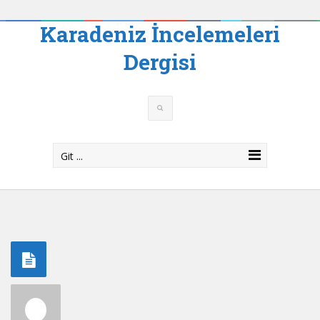
Karadeniz İncelemeleri
Dergisi
Git ...