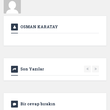
OSMAN KARATAY
Son Yazılar
Bir cevap bırakın