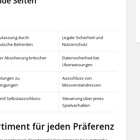
ide Seiten
Zulassung durch
Legale Sicherheit und
utsche Behörden
Nutzerschutz
r Absicherung kritischer
Datensicherheit bei
Überweisungen
elungen zu
Ausschluss von
ingungen
Missverständnissen
nd Selbstausschluss-
Steuerung über jenes
Spielverhalten
timent für jeden Präferenz
s ist eindrucksvoll. Von traditionellen Spielautomaten bis hin zu zeitgemäßen