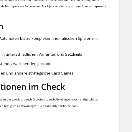
n ab. Tischspiele wie Roulette und Black Jack gehören ebenso zum Standardrepertoire
n
-Automaten bis zu komplexen thematischen Spielen mit
 in unterschiedlichen Varianten und Setzlimits
 ständig wachsenden Jackpots
en und andere strategische Card Games
tionen im Check
nen, die sowohl als auch Deposits als auch Abhebungen rasch und geschützt
hen bezüglich Geschwindigkeit, Fees und Datensicherheit ab.