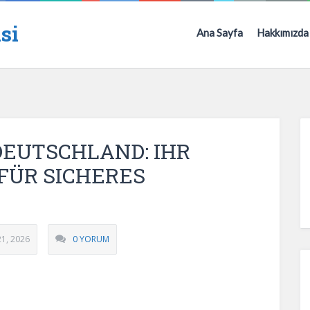
si
Ana Sayfa
Hakkımızda
DEUTSCHLAND: IHR
FÜR SICHERES
21, 2026
0 YORUM