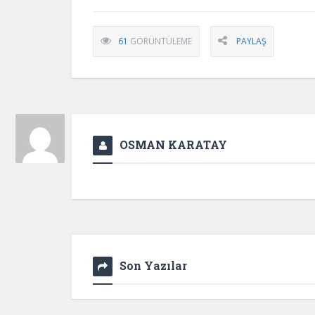
61
GÖRÜNTÜLEME
PAYLAŞ
OSMAN KARATAY
Son Yazılar