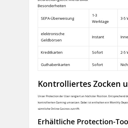
Besonderheiten
1-3
SEPA-Überweisung
3-5
Werktage
elektronische
Instant
Inne
Geldbörsen
Kreditkarten
Sofort
2-5
Guthabenkarten
Sofort
Nich
Kontrolliertes Zocken 
Unser Protection der User rangiert an höchster Position. Entsprechend
kontrollierten Gaming umsetzen. Dabei ist enthalten ein Monthly Deposi
sämtliche Online-Casinos zutrifft.
Erhältliche Protection-Too