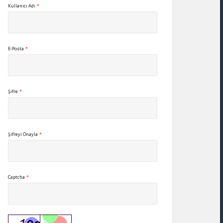
Kullanıcı Adı
*
E-Posta
*
Şifre
*
Şifreyi Onayla
*
Captcha
*