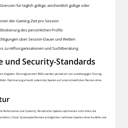
renzen für täglich gültige, wöchentlich gültige oder
ionen der Gaming-Zeit pro Session
Blockierung des persönlichen Profils
htigungen über Session-Dauer und Wetten
nks zu Hilfsorganisationen und Suchtberatung
e und Security-Standards
en Angaben. Die eingesetzten RNGs werden periodisch von unabhängigen Testing-
Mobil- Optimierung erlaubt zudem das Spielen auf unterschiedlichen Devices ohne
tur
e Performance und Usability. Periodische Updates optimieren nicht allein die
elerlebnis. Cloud- Systemplattformen ermöglichen nahtloses Spielen ohne Ausfälle und