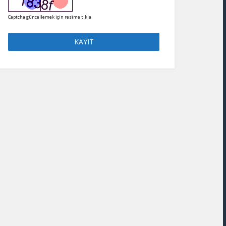
Captcha güncellemek için resime tıkla