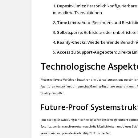
Deposit-Limits:
Persönlich konfigurierbare G
monatliche Transaktionen
Time Limits:
Auto- Reminders und Restrikt
Selbstsperre:
Befristete oder unbefristete 
Reality-Checks:
Wiederkehrende Benachric
Access zu Support-Angeboten:
Direkte Li
Technologische Aspekt
Moderne Krypto-Verfahren bewahren alle Überweisungen und persönlich
Agenturen kontrolliert, um gerechte Gaming-Resultate zu garantieren. 
Quality-Einbußen.
Future-Proof Systemstruk
Jene stetige Entwicklung der technologischen Systeme garantiert optimal
Security, sondern auch erweitern auch die Möglichkeiten und dieses Spi
gewährleisten optimale Availability 24/7 um die Zeit.