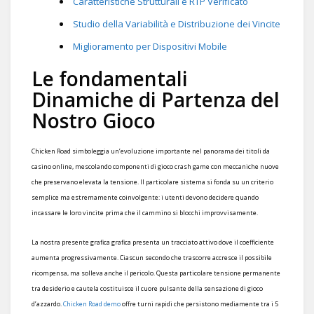
Caratteristiche Strutturali e RTP Verificato
Studio della Variabilità e Distribuzione dei Vincite
Miglioramento per Dispositivi Mobile
Le fondamentali
Dinamiche di Partenza del
Nostro Gioco
Chicken Road simboleggia un’evoluzione importante nel panorama dei titoli da
casino online, mescolando componenti di gioco crash game con meccaniche nuove
che preservano elevata la tensione. Il particolare sistema si fonda su un criterio
semplice ma estremamente coinvolgente: i utenti devono decidere quando
incassare le loro vincite prima che il cammino si blocchi improvvisamente.
La nostra presente grafica grafica presenta un tracciato attivo dove il coefficiente
aumenta progressivamente. Ciascun secondo che trascorre accresce il possibile
ricompensa, ma solleva anche il pericolo. Questa particolare tensione permanente
tra desiderio e cautela costituisce il cuore pulsante della sensazione di gioco
d’azzardo.
Chicken Road demo
offre turni rapidi che persistono mediamente tra i 5