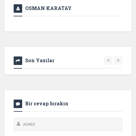
OSMAN KARATAY
Son Yazılar
Bir cevap bırakın