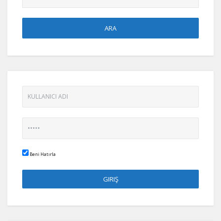
Beni Hatırla