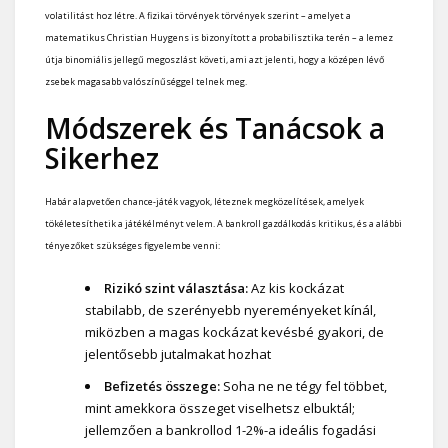
volatilitást hoz létre. A fizikai törvények törvények szerint – amelyet a
matematikus Christian Huygens is bizonyított a probabilisztika terén – a lemez
útja binomiális jellegű megoszlást követi, ami azt jelenti, hogy a középen lévő
zsebek magasabb valószínűséggel telnek meg.
Módszerek és Tanácsok a
Sikerhez
Habár alapvetően chance-játék vagyok, léteznek megközelítések, amelyek
tökéletesíthetik a játékélményt velem. A bankroll gazdálkodás kritikus, és a alábbi
tényezőket szükséges figyelembe venni:
Rizikó szint választása:
Az kis kockázat
stabilabb, de szerényebb nyereményeket kínál,
miközben a magas kockázat kevésbé gyakori, de
jelentősebb jutalmakat hozhat
Befizetés összege:
Soha ne ne tégy fel többet,
mint amekkora összeget viselhetsz elbuktál;
jellemzően a bankrollod 1-2%-a ideális fogadási