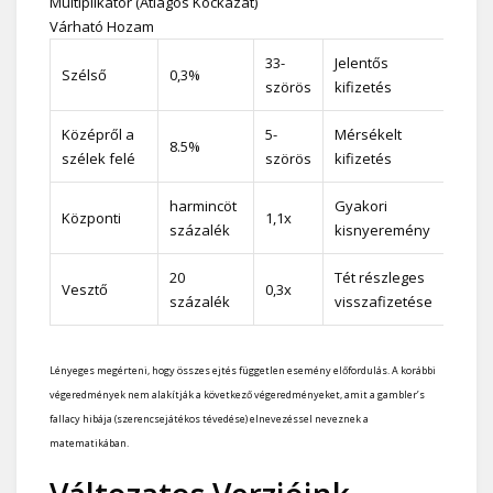
Multiplikátor (Átlagos Kockázat)
Várható Hozam
33-
Jelentős
Szélső
0,3%
szörös
kifizetés
Középről a
5-
Mérsékelt
8.5%
szélek felé
szörös
kifizetés
harmincöt
Gyakori
Központi
1,1x
százalék
kisnyeremény
20
Tét részleges
Vesztő
0,3x
százalék
visszafizetése
Lényeges megérteni, hogy összes ejtés független esemény előfordulás. A korábbi
végeredmények nem alakítják a következő végeredményeket, amit a gambler’s
fallacy hibája (szerencsejátékos tévedése) elnevezéssel neveznek a
matematikában.