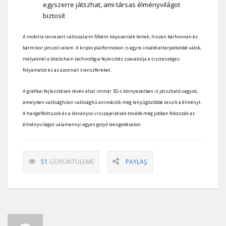
egyszerre játszhat, ami társas élményvilágot
biztosít
A mobilra tervezett változataim főként népszerűek lettek, hiszen bárhonnan és
bármikor játszol velem. A kripto platformokon is egyre inkább elterjedtebbé válok,
melyeknél a blockchain technológia fejlesztés szavatolja a tisztességes
folyamatot és az azonnali transzfereket.
A grafikai fejlesztések révén által immár 3D-s környezetben is játszható vagyok,
amelyben valósághűen valósághű animációk még lenyűgözőbbé teszik a élményt.
A hangeffektusok és a látványos visszajelzések tovább még jobban fokozzák az
élményvilágot valamennyi egyes golyó leengedésekor.
51
GÖRÜNTÜLEME
PAYLAŞ