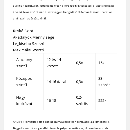
alakítják az pályáját. Végeredményben a korong egy kifizetéssel ellátott rekeszbe
érkezik be az alsó részén. Összes egyes leengedés 100%-osan kiszámíthatatlan,
ami izgalmas érzést kínál.
Rizikó Szint
Akadályok Mennyisége
Legkisebb Szorzó
Maximális Szorzó
Alacsony
12 és 14
0,5x
16x
szintű
között
Közepes
33-
14-16 darab
0,3x
szintű
szörös
Nagy
0.2-
16-18
555x
kockázat
szörös
A tüskék konfigurációja és darabszáma alapvetően befolyásolja a kimenetelt.
Nagyobb számú szög mellett további pályamódosítás zajlik, ami fokozottabb