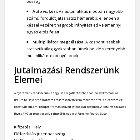
összeg
Auto vs. kézi:
Az automatikus módban nagyobb
számú fordulót játszhatsz hamarabb, ellenben a
kézzel vezérelt nagyobb irányítást ad valamennyi
egyes ejtés felett
Multiplikátor megcélzása:
A központi zsebek
statisztikailag gyakrabban ütnek be, de szerényebb
multiplikátorokat nyújtanak
Jutalmazási Rendszerünk
Elemei
A nyeremény rendszerünk az egyike a legátláthatóbb a casino szektorban. Az
Return to Player (Visszafizetés to Játékos) értékem rendszerint 96 és 99 százalék
között alakul, ami kompetitív más kedvelt játékokkal szemben. A konkrét százalék
függ a kiválasztott veszély szinttől és és a platform konfigurációjától.
Kifizetési Hely
Előfordulás (tizenhat szög)