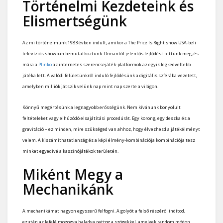
Történelmi Kezdeteink és
Elismertségünk
Az mi történelmünk 1983 évben indult, amikor a The Price Is Right show USA-beli
televíziós showban bemutatkoztunk. Onnantól jelentős fejlődést tettünk meg, és
mára a
Plinko
az internetes szerencsejáték-platformok az egyik legkedveltebb
játéka lett. A valódi felületünkről induló fejlődésünk a digitális szférába vezetett,
amelyben milliók játszik velünk nap mint nap szerte a világon.
Könnyű megértésünk a legnagyobb erősségünk. Nem kívánunk bonyolult
feltételeket vagy elhúzódó elsajátítási procedúrát. Egy korong, egy deszka és a
gravitáció – ez minden, mire szükséged van ahhoz, hogy élvezhesd a játékélményt
velem. A kiszámíthatatlanság és a képi élmény-kombinációja kombinációja tesz
minket egyedivé a kaszinójátékok területén.
Miként Megy a
Mechanikánk
A mechanikámat nagyon egyszerű felfogni. A golyót a felső részéről indítod,
ezután az lefelé mozogva haladva pattog a szögekkel, amelyek random módon