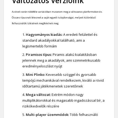
Változatos Verzióink
Az évek során többféle variációban mutatom meg a változatos platformokon és.
Összes típusnak léteznek a saját egyedi tulajdonságai, melyek különböző
felhasználók ízlésének megfelelnek meg.
Hagyományos kiadás:
A eredeti felülettel és
standard akadályokkal található, ami a
legismertebb formám
Piramisos típus:
Piramis alakú kialakításban
jelennek meg a akadályok, ami szimmetrikusabb
eredményeloszlást nyújt
Mini Plinko:
Kevesebb szöggel és gyorsabb
tempójú mechanikával rendelkezem, kiváló a rövid
időtartamú játékmenetek szeretőinek
Mega változat:
Extrém módon nagy
multiplikátorokkal és magasabb ingadozással bír, a
rizikókedvelők részére
Multi-player üzemmódok:
Több felhasználó