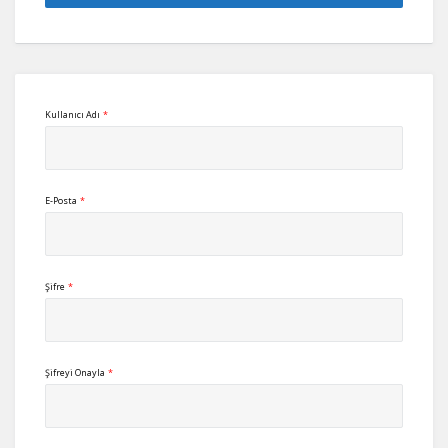
Kullanıcı Adı
*
E-Posta
*
Şifre
*
Şifreyi Onayla
*