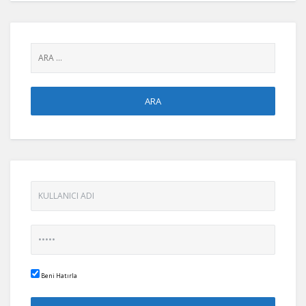
seçin:
Beni Hatırla