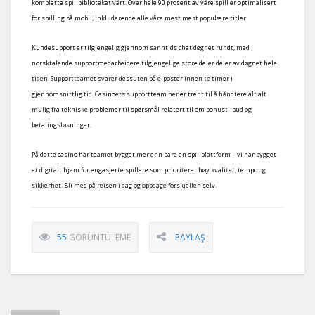
komplette spillbiblioteket vårt. Over hele 90 prosent av våre spill er optimalisert
for spilling på mobil, inkluderende alle våre mest mest populære titler.
Kundesupport er tilgjengelig gjennom sanntids chat døgnet rundt, med
norsktalende supportmedarbeidere tilgjengelige store deler deler av døgnet hele
tiden. Supportteamet svarer dessuten på e-poster innen to timer i
gjennomsnittlig tid. Casinoets supportteam her er trent til å håndtere alt alt
mulig fra tekniske problemer til spørsmål relatert til om bonustilbud og
betalingsløsninger.
På dette casino har teamet bygget mer enn bare en spillplattform – vi har bygget
et digitalt hjem for engasjerte spillere som prioriterer høy kvalitet, tempo og
sikkerhet. Bli med på reisen i dag og oppdage forskjellen selv.
55
GÖRÜNTÜLEME
PAYLAŞ