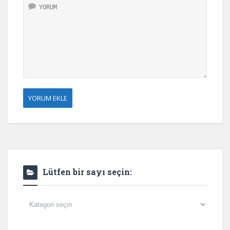
Lütfen bir sayı seçin:
Lütfen
bir
sayı