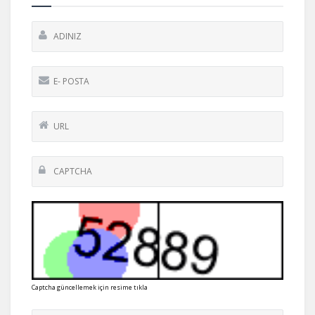
Captcha güncellemek için resime tıkla