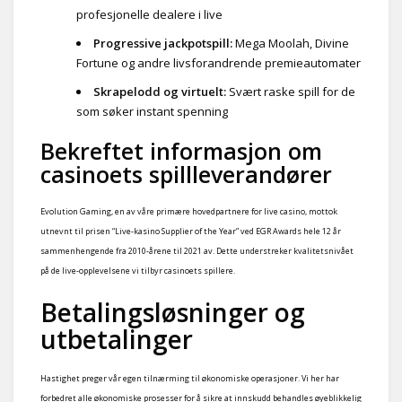
profesjonelle dealere i live
Progressive jackpotspill:
Mega Moolah, Divine
Fortune og andre livsforandrende premieautomater
Skrapelodd og virtuelt:
Svært raske spill for de
som søker instant spenning
Bekreftet informasjon om
casinoets spillleverandører
Evolution Gaming, en av våre primære hovedpartnere for live casino, mottok
utnevnt til prisen “Live-kasino Supplier of the Year” ved EGR Awards hele 12 år
sammenhengende fra 2010-årene til 2021 av. Dette understreker kvalitetsnivået
på de live-opplevelsene vi tilbyr casinoets spillere.
Betalingsløsninger og
utbetalinger
Hastighet preger vår egen tilnærming til økonomiske operasjoner. Vi her har
forbedret alle økonomiske prosesser for å sikre at innskudd behandles øyeblikkelig