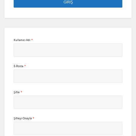
Kullanıcı Adı
*
E-Posta
*
Şifre
*
Şifreyi Onayla
*