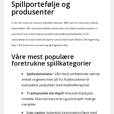
Spillportefølje og
produsenter
Vi her har kurert et massivt bibliotek med over 3000 spill fra industriens beste
leverandører. Vårt spillutbud dekker alle ønsker, fra tidløse spilleautomater til
avanserte live-streaming casino-bord med profesjonelle dealere. Vi her
samarbeider kun bare med anerkjente spillutviklere som NetEnt, Microgaming,
Play n GO, Evolution Live Gaming og Pragmatic Play.
Våre mest populære
foretrukne spillkategorier
Spilleautomater:
Vårt mest omfattende største
enkelt segment med alt fra fruktmaskiner til
kumulative jackpotter med multimillionpriser
Tradisjonelle bordspill:
Klassisk blackjack,
roulette, klassisk baccarat og pokerspill i mange
varianter
Live-casino:
Autentisk kasinoatmosfære med