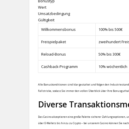
Bonustyp
Wert
Umsatzbedingung
Gültigkeit
Willkommensbonus
100% bis 500€
Freispielpaket
zweihundert Frei
Reload-Bonus
50% bis 300€
Cashback-Programm
10% wöchentlich
Alle Bonuskonditionen sind klar gestaltet und folgen den Industriestand
Fallstricke, sodass Sie immer den vollen Überblick über Ihre Bonusgutha
Diverse Transaktionsm
Das Casino akzeptieren eine große Palette sicherer Zahlungsoptionen, u
über E-Wallets bis hinzu zu Crypto – bei unserem Casino können Sie nac