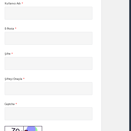
Kullanıcı Adı
*
E-Posta
*
Şifre
*
Şifreyi Onayla
*
Captcha
*