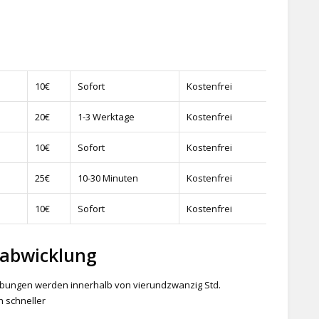
10€
Sofort
Kostenfrei
20€
1-3 Werktage
Kostenfrei
10€
Sofort
Kostenfrei
25€
10-30 Minuten
Kostenfrei
10€
Sofort
Kostenfrei
sabwicklung
bungen werden innerhalb von vierundzwanzig Std.
h schneller