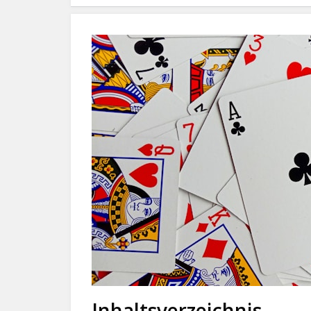
Inhaltsverzeichnis