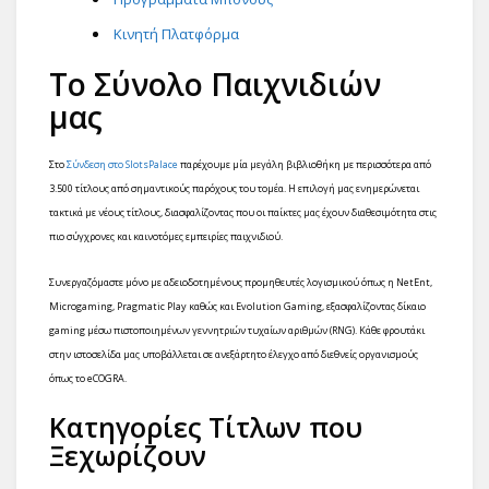
Κινητή Πλατφόρμα
Το Σύνολο Παιχνιδιών
μας
Στο
Σύνδεση στο SlotsPalace
παρέχουμε μία μεγάλη βιβλιοθήκη με περισσότερα από
3.500 τίτλους από σημαντικούς παρόχους του τομέα. Η επιλογή μας ενημερώνεται
τακτικά με νέους τίτλους, διασφαλίζοντας που οι παίκτες μας έχουν διαθεσιμότητα στις
πιο σύγχρονες και καινοτόμες εμπειρίες παιχνιδιού.
Συνεργαζόμαστε μόνο με αδειοδοτημένους προμηθευτές λογισμικού όπως η NetEnt,
Microgaming, Pragmatic Play καθώς και Evolution Gaming, εξασφαλίζοντας δίκαιο
gaming μέσω πιστοποιημένων γεννητριών τυχαίων αριθμών (RNG). Κάθε φρουτάκι
στην ιστοσελίδα μας υποβάλλεται σε ανεξάρτητο έλεγχο από διεθνείς οργανισμούς
όπως το eCOGRA.
Κατηγορίες Τίτλων που
Ξεχωρίζουν