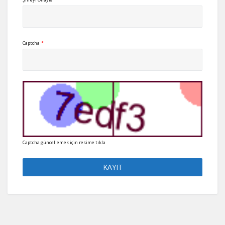
Captcha
*
Captcha güncellemek için resime tıkla