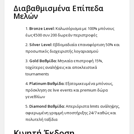
Διαβαθμισμένα Επίπεδα
Μελών
Bronze Level:
Καλωσόρισμα με 100% μπόνους
έως €500 συν 200 δωρεάν περιστροφές
Silver Level:
Εβδομαδιαία επαναφόρτιση 50% και
προσωπικός διαχειριστής λογαριασμού
Gold Βαθμίδα:
Μηνιαία επιστροφή 15%,
ταχύτερες αναλήψεις και αποκλειστικά
tournaments
Platinum Βαθμίδα:
Εξατομικευμένα μπόνους,
πρόσκληση σε live events και premium δώρα
γενεθλίων
Diamond Βαθμίδα:
Απεριόριστα limits ανάληψης,
αφιερωμένη γραμμή υποστήριξης 24/7 καθώς και
πολυτελή ταξίδια
Κινητή Έκδοση