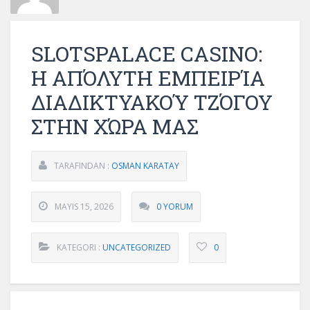
SLOTSPALACE CASINO:
Η ΑΠΌΛΥΤΗ ΕΜΠΕΙΡΊΑ
ΔΙΑΔΙΚΤΥΑΚΟΎ ΤΖΌΓΟΥ
ΣΤΗΝ ΧΏΡΑ ΜΑΣ
TARAFINDAN :
OSMAN KARATAY
MAYIS 15, 2026
0 YORUM
KATEGORI :
UNCATEGORIZED
0