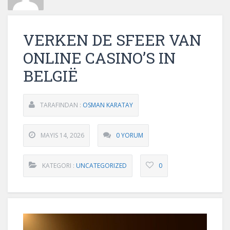
VERKEN DE SFEER VAN
ONLINE CASINO’S IN
BELGIË
TARAFINDAN :
OSMAN KARATAY
MAYIS 14, 2026
0 YORUM
KATEGORI :
UNCATEGORIZED
0