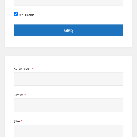
Beni Hatırla
Kullanıcı Adı
*
E-Posta
*
Şifre
*