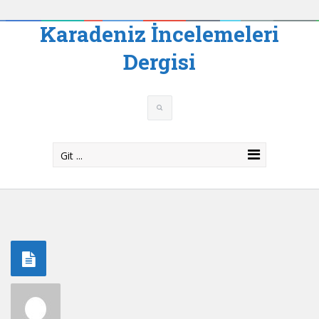
Karadeniz İncelemeleri
Dergisi
Git ...