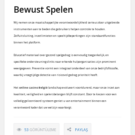
Bewust Spelen
Wij nemen onze maatschappelijke verantwoordelijkheid serieus door uitgebreide
instrumenten aan te bieden die gebruikers helpen controle te houden.
Zelfuitsluiting, inzetlimieten en speeltijdbeperkingen zijn standaardfuncties
binnen het platform.
Educatief materiaal over gezond spelgedrag is eenvoudig toegankelijk, en
specifieke ondersteuningslinks naar erkende hulporganisaties zijn prominent
weergegeven. Preventie vormt een integraal onderdeel van onze bedrijfsfilosofie,
waarbij vroegtijdige detectie van risicovol gedrag prioriteit heeft.
Het
online casino België
landschap evolueert voortdurend, maar onze inzet aan
kwaliteit, veiligheid en spelersbelangen blijft constant. Door te kiezen voor een
volledig gelicentieerd systeem geniet u van entertainment binnen een
verantwoord kader dat uw welzijn waarborgt.
53
GÖRÜNTÜLEME
PAYLAŞ