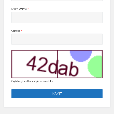
Şifreyi Onayla
*
Captcha
*
Captcha güncellemek için resime tıkla