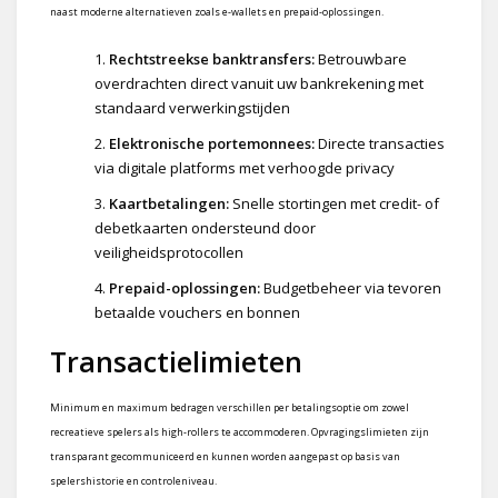
naast moderne alternatieven zoals e-wallets en prepaid-oplossingen.
Rechtstreekse banktransfers:
Betrouwbare
overdrachten direct vanuit uw bankrekening met
standaard verwerkingstijden
Elektronische portemonnees:
Directe transacties
via digitale platforms met verhoogde privacy
Kaartbetalingen:
Snelle stortingen met credit- of
debetkaarten ondersteund door
veiligheidsprotocollen
Prepaid-oplossingen:
Budgetbeheer via tevoren
betaalde vouchers en bonnen
Transactielimieten
Minimum en maximum bedragen verschillen per betalingsoptie om zowel
recreatieve spelers als high-rollers te accommoderen. Opvragingslimieten zijn
transparant gecommuniceerd en kunnen worden aangepast op basis van
spelershistorie en controleniveau.