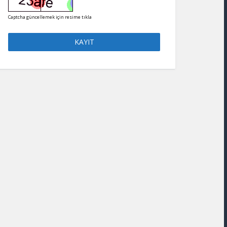
Captcha güncellemek için resime tıkla