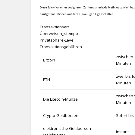
Diese Selektion einer geeigneten Zahlungsmethode bleibt essentiell bezü
häufigsten Optionen mit deren jeweiligen Eigenschaften:
Transaktionsart
Überweisungstempo
Privatsphäre-Level
Transaktionsgebühren
zwischen 
Bitcoin
Minuten
zwei bis 
ETH
Minuten
zwischen 
Die Litecoin-Münze
Minuten
Crypto-Geldbörsen
Sofort bis
elektronische Geldbörsen
Instant
(selektierte)