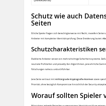
Schutz wie auch Daten
Seiten
Etliche Spieler fragen sich berechtigterweise mit Recht, inwiefern Seit
Anbieter mit kompletter Identitätsprüfung. Diese Erwiderung lautet:
Abs
Schutzcharakteristiken se
Etablierte Anbieter setzen ein mehrschichtige Sicherheitssysteme. Daf
neutrale Prüfstellen und provably-fair-Algorithmen, jene ehrliche Gami
Fälschungen nahezu undurchführbar.
Jene Seite vertraut mit
militärgrade Kryptografie-Normen
sowie speic
Priorität, ohne bezüglich Kompromisse hinsichtlich der Security akzeptie
Worauf sollten Spieler 
Mitnichten jedwede Betreiber ausgenommen Identitätsprüfung agieren 