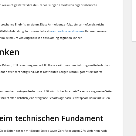
n wie auch gestattet direkte Überweisungen abseits von organisatorische
rbrochenes Erlebnis zu bieten. Diese Anmeldung erfolgt simpel – oftmals reicht
 Wallet-Anbindung. In unserer Rolle als
casino ohne verifizieren
offerieren unsere
er im Zeitraum von Augenblicken ans Gaming beginnen können.
anken
e Bitcoin, ETH beziehungsweise LTC. Diese elektronischen Zahlungsmittel erlauben
nen offenbart nötig sind. Diese Distributed-Ledger-Technik garantiert hierbei
t nutzen heutzutage oberhalb von 23% sämtlicher Internet-Zocker vorzugsweise Seiten
riert offensichtlich jene steigende Bedarfslage nach Privatsphäre beim virtuellen
eim technischen Fundament
se Seiten setzen mit Secure-Socket-Layer-Zertifizierungen, 2FA-Verfahren nach