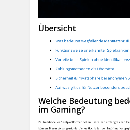
Übersicht
Was bedeutet wegfallende Identitätsprüfu
Funktionsweise unerkannter Spielbanken
Vorteile beim Spielen ohne Identifikation
Zahlungsmethoden als Übersicht
Sicherheit & Privatsphäre bei anonymen S
Auf was gilt es für Nutzer besonders bea
Welche Bedeutung bede
im Gaming?
Bei traditionellen Spielplattformen sollen User einen umfangreichen I
können. Dieser Vorgang erfordert jenes Hochladen von Legitimationspa