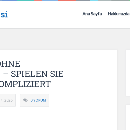
si
Ana Sayfa
Hakkımızda
OHNE
– SPIELEN SIE
OMPLIZIERT
14, 2026
0 YORUM