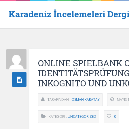
Karadeniz İncelemeleri Dergi
ONLINE SPIELBANK 
IDENTITÄTSPRÜFUNG 
INKOGNITO UND UNK
TARAFINDAN :
OSMAN KARATAY
MAYIS 
KATEGORI :
UNCATEGORIZED
0