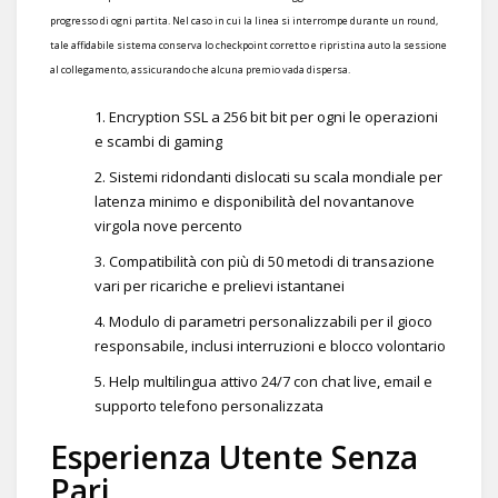
progresso di ogni partita. Nel caso in cui la linea si interrompe durante un round,
tale affidabile sistema conserva lo checkpoint corretto e ripristina auto la sessione
al collegamento, assicurando che alcuna premio vada dispersa.
Encryption SSL a 256 bit bit per ogni le operazioni
e scambi di gaming
Sistemi ridondanti dislocati su scala mondiale per
latenza minimo e disponibilità del novantanove
virgola nove percento
Compatibilità con più di 50 metodi di transazione
vari per ricariche e prelievi istantanei
Modulo di parametri personalizzabili per il gioco
responsabile, inclusi interruzioni e blocco volontario
Help multilingua attivo 24/7 con chat live, email e
supporto telefono personalizzata
Esperienza Utente Senza
Pari