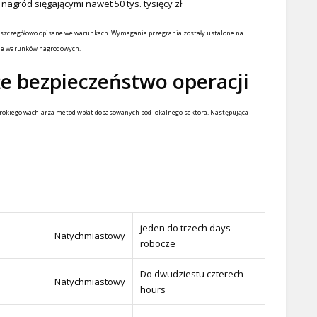
agród sięgającymi nawet 50 tys. tysięcy zł
szczegółowo opisane we warunkach. Wymagania przegrania zostały ustalone na
nie warunków nagrodowych.
że bezpieczeństwo operacji
rokiego wachlarza metod wpłat dopasowanych pod lokalnego sektora. Następująca
jeden do trzech days
Natychmiastowy
robocze
Do dwudziestu czterech
Natychmiastowy
hours