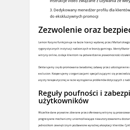
instrukcje video związane z używania ze witr
Dedykowany menedżer profilu dla klientów
do ekskluzywnych promocji
Zezwolenie oraz bezpi
Lemon Kasyno funkcjonuje na bazie licencji wydanej przez Maltańskiego 
rygorystycznych instytucji nadzorczych w branży gamingu. Identyfikator 
witryny online, co daje klientom na potwierdzenie prawomocności działal
Deklarujemy się do promowania świadomej zabawy przez udostępnienie narzę
exclusion. Kooperujemy z organizacjami specjalizującymi się przeciwdzi
asysty terapeutycznej w razie wystąpienia problemów dotyczących z n
Reguły poufności i zabezp
użytkowników
Wszelkie dane prywatne zbierane przez oferowaną witrynę są procesowa
progresywne mechanizmy uniemożliwiające nieautoryzowanemu dostaniu 
jednostkom zewnętrznym pozbawione wyraźnej akceptacji klientów. Cykli