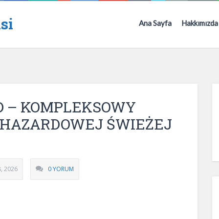
si
Ana Sayfa
Hakkımızda
D – KOMPLEKSOWY
 HAZARDOWEJ ŚWIEŻEJ
, 2026
0 YORUM