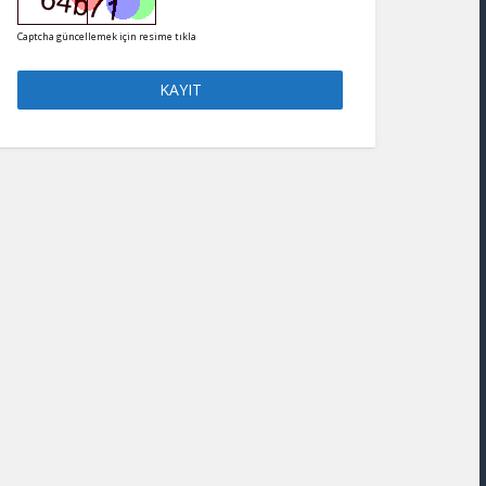
Captcha güncellemek için resime tıkla