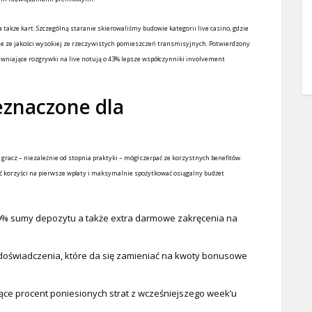
a także kart. Szczególną staranie skierowaliśmy budowie kategorii live casino, gdzie
 ze jakości wysokiej ze rzeczywistych pomieszczeń transmisyjnych. Potwierdzony
ewniające rozgrywki na live notują o 43% lepsze współczynniki involvement
eznaczone dla
 gracz – niezależnie od stopnia praktyki – mógł czerpać ze korzystnych benefitów.
ić korzyści na pierwsze wpłaty i maksymalnie spożytkować osiągalny budżet
0% sumy depozytu a także extra darmowe zakręcenia na
 doświadczenia, które da się zamieniać na kwoty bonusowe
e procent poniesionych strat z wcześniejszego week’u