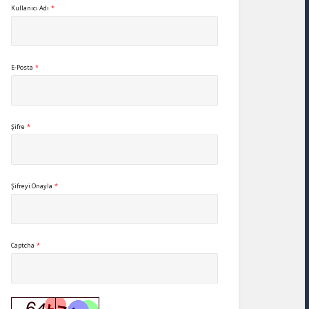
Kullanıcı Adı
*
E-Posta
*
Şifre
*
Şifreyi Onayla
*
Captcha
*