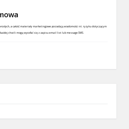
amowa
rosłych, a całość materiały marketingowe posiadają wiadomości nt. ryzyku dotyczącym
ażdej chwili mogą wycofać się z zapisu email list lub message SMS.