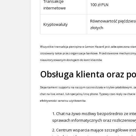
Transakcje
100 zł PLN
internetowe
Równowartość pięćdziesi
Kryptowaluty
złotych
Wszystkie transakcja pieniężna w Lemon Hazard jest zabezpieczona stan
stosowany także przez organizacje bankowe. Przedstawione mechanizmy w
nieautoryzowanym dostępem do kont klientów.
Obsługa klienta oraz 
Departament supportu na naszym casino działa w trybie całodobowym, zap
chat na live, email, lub specjalną linię phone. Typowy czas reply na chac
efektywności serwisu użytkownika.
Chat na żywo możliwy bezpośrednio ze inte
sprawach informatycznych oraz rozliczeniow
Centrum wsparcia mające szczegółowe inst