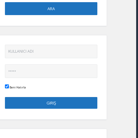
Beni Hatırla