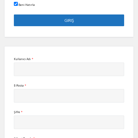
Beni Hatırla
Kullanıcı Adı
*
E-Posta
*
Şifre
*