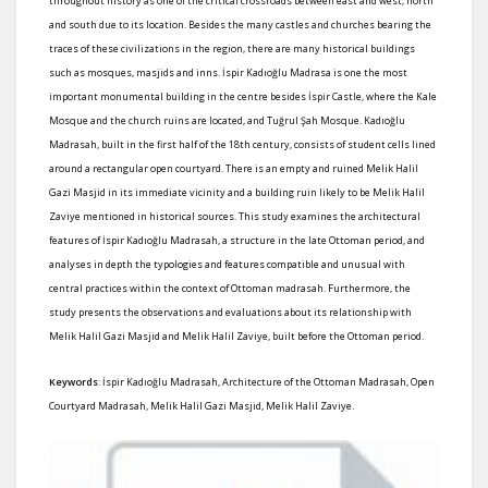
throughout history as one of the critical crossroads between east and west, north
and south due to its location. Besides the many castles and churches bearing the
traces of these civilizations in the region, there are many historical buildings
such as mosques, masjids and inns. İspir Kadıoğlu Madrasa is one the most
important monumental building in the centre besides İspir Castle, where the Kale
Mosque and the church ruins are located, and Tuğrul Şah Mosque. Kadıoğlu
Madrasah, built in the first half of the 18th century, consists of student cells lined
around a rectangular open courtyard. There is an empty and ruined Melik Halil
Gazi Masjid in its immediate vicinity and a building ruin likely to be Melik Halil
Zaviye mentioned in historical sources. This study examines the architectural
features of İspir Kadıoğlu Madrasah, a structure in the late Ottoman period, and
analyses in depth the typologies and features compatible and unusual with
central practices within the context of Ottoman madrasah. Furthermore, the
study presents the observations and evaluations about its relationship with
Melik Halil Gazi Masjid and Melik Halil Zaviye, built before the Ottoman period.
Keywords
: İspir Kadıoğlu Madrasah, Architecture of the Ottoman Madrasah, Open
Courtyard Madrasah, Melik Halil Gazi Masjid, Melik Halil Zaviye.