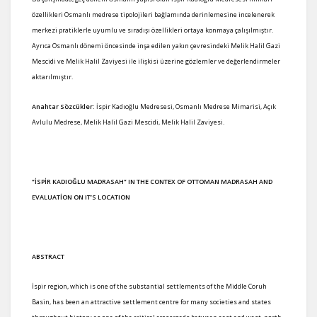
özellikleri Osmanlı medrese tipolojileri bağlamında derinlemesine incelenerek
merkezi pratiklerle uyumlu ve sıradışı özellikleri ortaya konmaya çalışılmıştır.
Ayrıca Osmanlı dönemi öncesinde inşa edilen yakın çevresindeki Melik Halil Gazi
Mescidi ve Melik Halil Zaviyesi ile ilişkisi üzerine gözlemler ve değerlendirmeler
aktarılmıştır.
Anahtar Sözcükler:
İspir Kadıoğlu Medresesi, Osmanlı Medrese Mimarisi, Açık
Avlulu Medrese, Melik Halil Gazi Mescidi, Melik Halil Zaviyesi.
“İSPİR KADIOĞLU MADRASAH” IN THE CONTEX OF OTTOMAN MADRASAH AND
EVALUATİON ON IT’S LOCATION
ABSTRACT
İspir region, which is one of the substantial settlements of the Middle Coruh
Basin, has been an attractive settlement centre for many societies and states