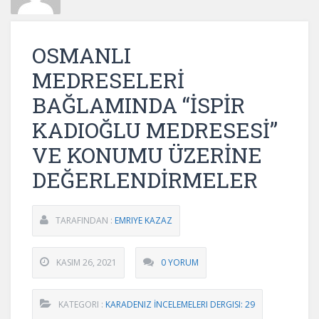
OSMANLI
MEDRESELERİ
BAĞLAMINDA “İSPİR
KADIOĞLU MEDRESESİ”
VE KONUMU ÜZERİNE
DEĞERLENDİRMELER
TARAFINDAN :
EMRIYE KAZAZ
KASIM 26, 2021
0 YORUM
KATEGORI :
KARADENIZ İNCELEMELERI DERGISI: 29