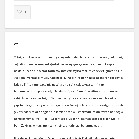
0
ÖZ
Orta Çoruh Havzası’nın önemli yerleşimlerinden biri olan İspir bölgesi, bulunduğu
coğrafi konum nedeniyle doğu-batı ve kuzey-güney arasında önemli kavşak
noktalarından biri olarak tarih boyunca çok sayıda toplum ve devlet için cazip bir
yerleşim merkezi olmuştur. Bölgede bu medeniyetlerin izlerini taşıyan çok sayıda
kale ve kilise yanında cami, mescit ve han gibi çok sayıda tarihi yapı
bulunmaktadır. İspir Kadıoğlu Medresesi, Kale Camisi ve kilise kalıntısının yer
aldığı İspir Kalesi ve Tuğrul Şah Camisi dışında merkezdeki en önemli anıtsal
yapıdır. 18. yy’lın ilk yarısında inşa edilen Kadıoğlu Medresesi dikdörtgen açık avlu
çevresinde sıralanan öğrenci hücrelerinden oluşmaktadır. Yakın çevresinde boş ve
harap durumda Melik Halil Gazi Mescidi ve tarihi kaynaklarda adı geçen Melik
Halil Zaviyesi olması muhtemel bir yapı kalıntısı bulunmaktadır.
Bu çalışmada, geç dönem Osmanlı yapısı olan İspir Kadıoğlu Medresesi mimari