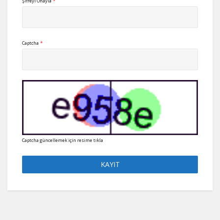
Şifreyi Onayla
*
Captcha
*
Captcha güncellemek için resime tıkla