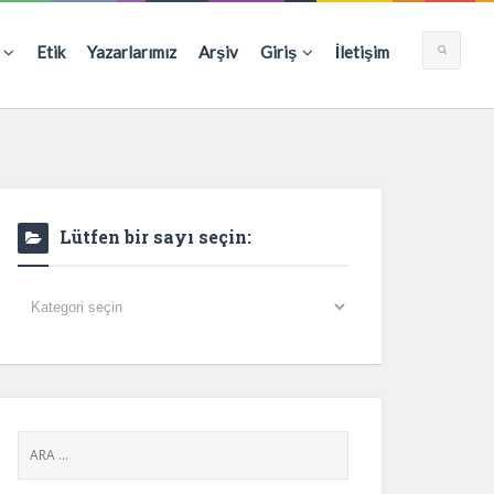
Etik
Yazarlarımız
Arşiv
Giriş
İletişim
Lütfen bir sayı seçin:
Lütfen
bir
sayı
seçin: