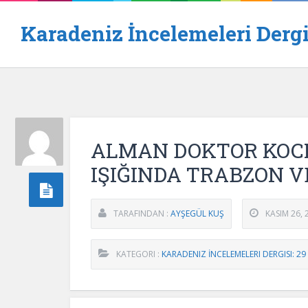
Karadeniz İncelemeleri Dergi
ALMAN DOKTOR KOCH
IŞIĞINDA TRABZON V
TARAFINDAN :
AYŞEGÜL KUŞ
KASIM 26, 
KATEGORI :
KARADENIZ İNCELEMELERI DERGISI: 29