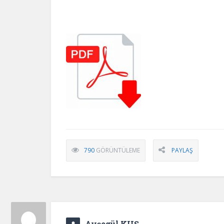
790
GÖRÜNTÜLEME
PAYLAŞ
Ayşegül KUŞ