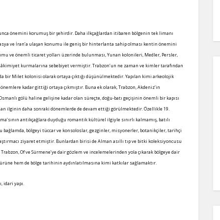
nca önemini korumuş bir şehirdir. Daha ilkçağlardan itibaren bölgenin tek limanı
sya ve İran’a ulaşan konumu ile geniş bir hinterlanta sahip olması kentin önemini
umu ve önemli ticaret yolları üzerinde bulunması, Yunan kolonileri, Medler, Persler,
i hâkimiyet kurmalarına sebebiyet vermiştir. Trabzon’un ne zaman ve kimler tarafından
a bir Milet kolonisi olarak ortaya çıktığı düşünülmektedir. Yapılan kimi arkeolojik
dönemlere kadar gittiği ortaya çıkmıştır. Buna ek olarak, Trabzon, Akdeniz’in
Osmanlı gölü haline gelişine kadar olan süreçte, doğu-batı geçişinin önemli bir kapısı
n ilginin daha sonraki dönemlerde de devam ettiği görülmektedir. Özellikle 19.
ma’sının antikçağlara duyduğu romantik kültürel ilgiyle sınırlı kalmamış, batılı
Bu bağlamda, bölgeyi tüccar ve konsoloslar, gezginler, misyonerler, botanikçiler, tarihçi
tırmacı ziyaret etmiştir. Bunlardan birisi de Alman asıllı tıp ve bitki koleksiyoncusu
 Trabzon, Of ve Sürmene’ye dair gözlem ve incelemelerinden yola çıkarak bölgeye dair
türüne hem de bölge tarihinin aydınlatılmasına kimi katkılar sağlamaktır.
, idari yapı.