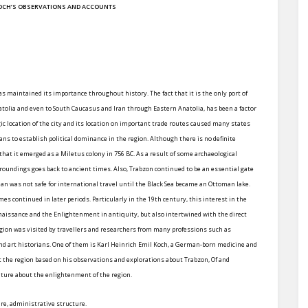
KOCH’S OBSERVATIONS AND ACCOUNTS
has maintained its importance throughout history. The fact that it is the only port of
Anatolia and even to South Caucasus and Iran through Eastern Anatolia, has been a factor
ic location of the city and its location on important trade routes caused many states
s to establish political dominance in the region. Although there is no definite
at it emerged as a Miletus colony in 756 BC. As a result of some archaeological
urroundings goes back to ancient times. Also, Trabzon continued to be an essential gate
n was not safe for international travel until the Black Sea became an Ottoman lake.
imes continued in later periods. Particularly in the 19th century, this interest in the
enaissance and the Enlightenment in antiquity, but also intertwined with the direct
region was visited by travellers and researchers from many professions such as
and art historians. One of them is Karl Heinrich Emil Koch, a German-born medicine and
t the region based on his observations and explorations about Trabzon, Of and
rature about the enlightenment of the region.
ure, administrative structure.