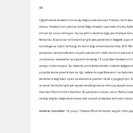
ÖZ
Coğrafi olarak Anadolu’nun kuzey doğusunda bulunan Trabzon, tarih boyu
olması, Anadolu’nun içlerine, hatta Doğu Anadolu üzerinden Güney Kafka
artıran bir unsur olmuştur. Ayrıca şehrin kendine özgü jeo-stratejik kon
Romalılar, Bizanslılar ve Osmanlılar gibi pek çok devletin bölgede siyas
kurulduğuna ilişkin herhangi bir kesin bilgi olmamakla birlikte, M.Ö 756’d
çalışmalar neticesinde kent ve yakın çevresinin iskân tarihinin çok eski 
uluslararası seyahatler için güvenli olmadığı 13. yüzyıldan Karadeniz’in 
olmayı sürdürmüştür. Bu nedenle, antik dönemlerden itibaren bölgeye ola
yüzyılda kente yönelik olan bu ilgi, sadece Avrupa Rönesans’ı ve Aydınlan
devletlerin doğrudan siyasi ve ekonomik çıkarları ile de iç içe geçmiştir. 
ve sanat tarihçileri gibi çok sayıda meslek grubuna mensup seyyah ve araş
olan Karl Heinrich Emil Koch’dur. Bu çalışmanın amacı, onun 1843 yılında
verdiği bilgileri değerlendirmeye tabi tutmak ve böylece hem alan litera
Anahtar Sözcükler:
19. yüzyıl, Trabzon (Of ve Sürmene), seyyah, fiziki yapı