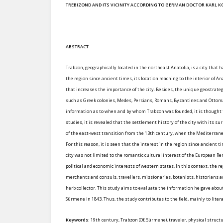
TREBIZOND AND ITS VICINITY ACCORDING TO GERMAN DOCTOR KARL 
ABSTRACT
Trabzon, geographically located in the northeast Anatolia, is a city that 
the region since ancient times, its location reaching to the interior of 
that increases the importance of the city. Besides, the unique geostrateg
such as Greek colonies, Medes, Persians, Romans, Byzantines and Ottoman
information as to when and by whom Trabzon was founded, it is thought th
studies, it is revealed that the settlement history of the city with its s
of the east-west transition from the 13th century, when the Mediterranea
For this reason, it is seen that the interest in the region since ancient t
city was not limited to the romantic cultural interest of the European R
political and economic interests of western states. In this context, the 
merchants and consuls, travellers, missionaries, botanists, historians 
herb collector. This study aims to evaluate the information he gave abou
Sürmene in 1843. Thus, the study contributes to the field, mainly to lite
Keywords:
19th century, Trabzon (Of, Sürmene), traveler, physical struct