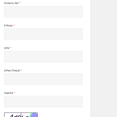
Kullanıcı Adı
*
E-Posta
*
Şifre
*
Şifreyi Onayla
*
Captcha
*