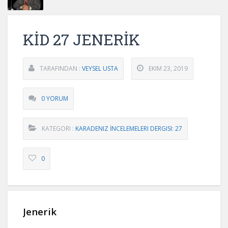
KİD 27 JENERİK
TARAFINDAN :
VEYSEL USTA
EKIM 23, 2019
0 YORUM
KATEGORI :
KARADENIZ İNCELEMELERI DERGISI: 27
0
Jenerik