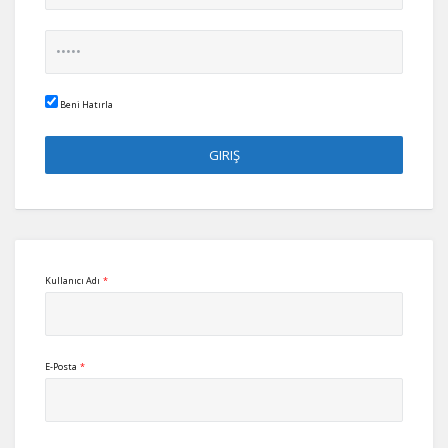
Beni Hatırla
Kullanıcı Adı
*
E-Posta
*