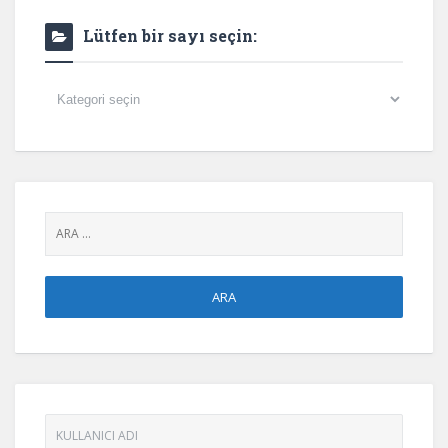
Lütfen bir sayı seçin:
Lütfen
bir
sayı
seçin: