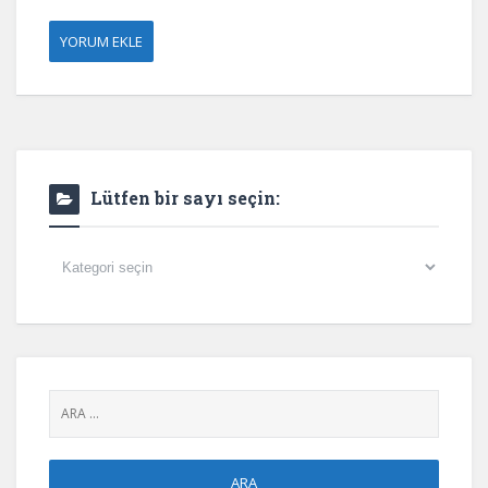
Lütfen bir sayı seçin:
Lütfen
bir
sayı
seçin: