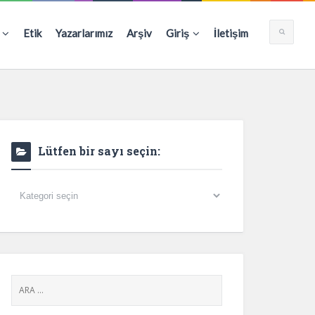
Etik
Yazarlarımız
Arşiv
Giriş
İletişim
Lütfen bir sayı seçin:
Lütfen
bir
sayı
seçin: