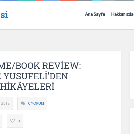
si
Ana Sayfa
Hakkımızda
ME/BOOK REVİEW:
 YUSUFELİ’DEN
HİKÂYELERİ
, 2018
0 YORUM
0