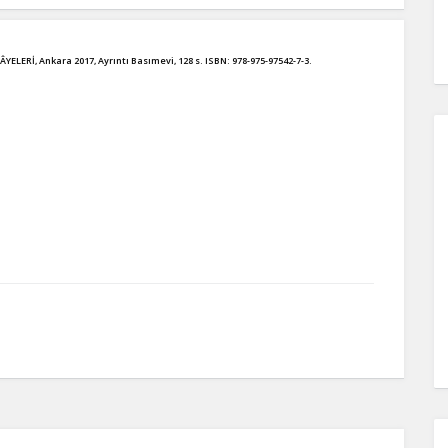
ERİ, Ankara 2017, Ayrıntı Basımevi, 128 s. ISBN: 978-975-97542-7-3.