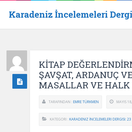
Karadeniz İncelemeleri Dergi
KİTAP DEĞERLENDİR
ŞAVŞAT, ARDANUÇ VE
MASALLAR VE HALK 
TARAFINDAN :
EMRE TÜRKMEN
MAYIS 18
KATEGORI :
KARADENIZ İNCELEMELERI DERGISI: 23