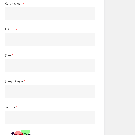
Kullanıcı Adı
*
E-Posta
*
Şifre
*
Şifreyi Onayla
*
Captcha
*