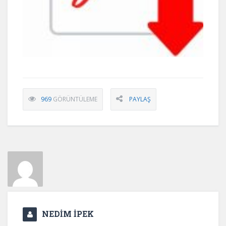
969
GÖRÜNTÜLEME
PAYLAŞ
NEDİM İPEK