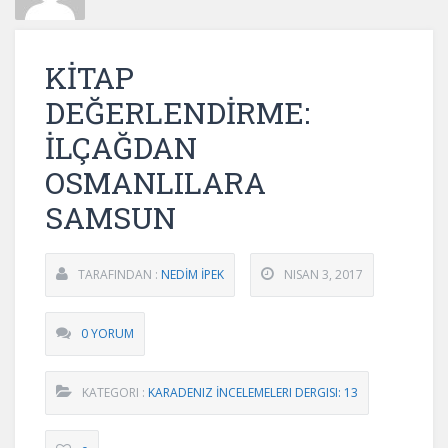
KİTAP
DEĞERLENDİRME:
İLÇAĞDAN
OSMANLILARA
SAMSUN
TARAFINDAN :
NEDİM İPEK
NISAN 3, 2017
0 YORUM
KATEGORI :
KARADENIZ İNCELEMELERI DERGISI: 13