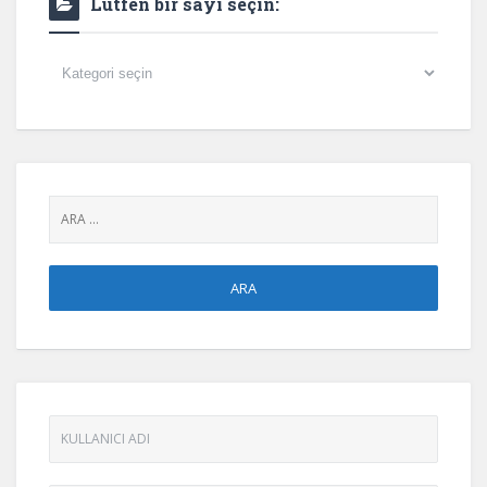
Lütfen bir sayı seçin:
Lütfen
bir
sayı
seçin: