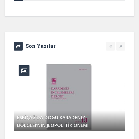
Son Yazılar
ESKİÇAĞ’DA DOĞU KARADENİZ
BÖLGESİ’NİN JEOPOLİTİK ÖNEMİ
Nisan 3, 2017
0 Yorum