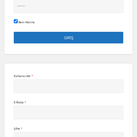
Beni Hatırla
Kullanıcı Adı
*
E-Posta
*
Şifre
*