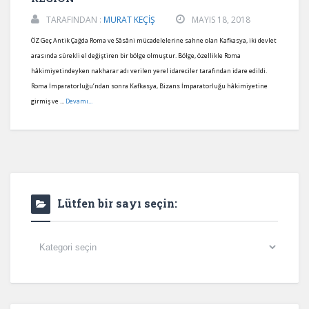
TARAFINDAN :
MURAT KEÇİŞ
MAYIS 18, 2018
ÖZ Geç Antik Çağda Roma ve Sâsâni mücadelelerine sahne olan Kafkasya, iki devlet
arasında sürekli el değiştiren bir bölge olmuştur. Bölge, özellikle Roma
hâkimiyetindeyken nakharar adı verilen yerel idareciler tarafından idare edildi.
Roma İmparatorluğu’ndan sonra Kafkasya, Bizans İmparatorluğu hâkimiyetine
girmiş ve ...
Devamı...
Lütfen bir sayı seçin:
Lütfen
bir
sayı
seçin: