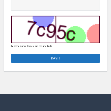
Captcha güncellemek için resime tıkla