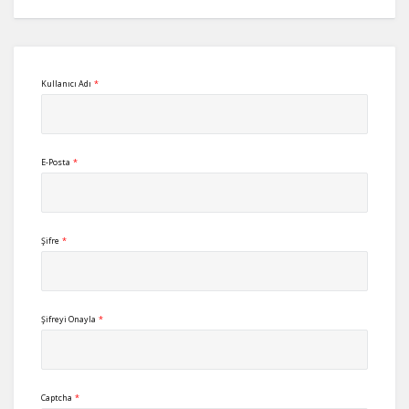
Kullanıcı Adı
*
E-Posta
*
Şifre
*
Şifreyi Onayla
*
Captcha
*