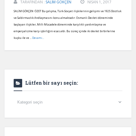
TARAFINDAN :
SALİM GÖKÇEN
NISAN 1, 2017
SALİM GÖKÇEN ÖZET Bu çalışma, Türk-Sovyet ilişkilerinin gelişimi ve 1925 Dostluk
ve Saldırmazlık Andlaşmasını konu almaktadır. Osmanlı Devleti döneminde
başlayan ilişkiler, Milli Mücadele döneminde karşılıklı yardımlaşma ve
emperyalizme karşı işbirliğini esas aldı. Bu süreç içinde iki devlet birbirlerine
kuşku ile ve ...
Devamı...
Lütfen bir sayı seçin:
Lütfen
bir
sayı
seçin: