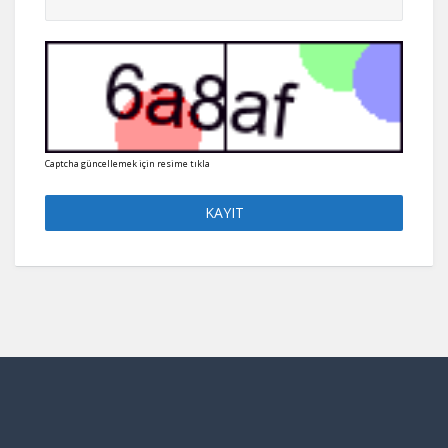
Captcha güncellemek için resime tıkla