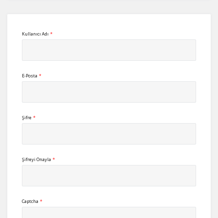
Kullanıcı Adı
*
E-Posta
*
Şifre
*
Şifreyi Onayla
*
Captcha
*