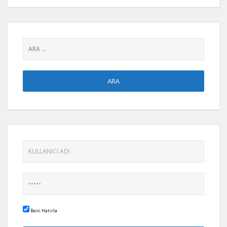
seçin:
Beni Hatırla